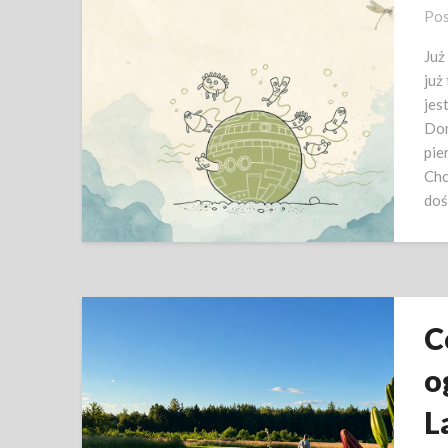
Pos
Już
już
jes
Dom
pie
Chc
doś
C
o
L