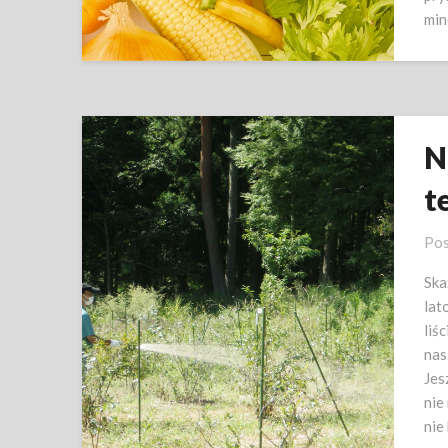
min
N
t
Pos
Ska
lat
liś
nas
Jes
nie
nie