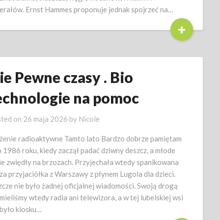
erałów. Ernst Hammes proponuje jednak spojrzeć na…
+
ie Pewne czasy . Bio
echnologie na pomoc
ted on
26 maja 2026
by
Nicole
żenie radioaktywne Tamto lato Bardzo dobrze pamiętam
o 1986 roku, kiedy zaczął padać dziwny deszcz, a młode
cie zwiędły na brzozach. Przyjechała wtedy spanikowana
za przyjaciółka z Warszawy z płynem Lugola dla dzieci.
zcze nie było żadnej oficjalnej wiadomości. Swoją drogą
 mieliśmy wtedy radia ani telewizora, a w tej lubelskiej wsi
 było kiosku…