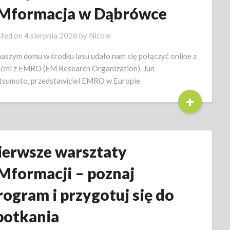
Mformacja w Dąbrówce
ted on
4 sierpnia 2026
by
Nicole
aszym domu w środku lasu udało nam się połączyć online z
ćmi z EMRO (EM Research Organization). Jun
sumoto, przedstawiciel EMRO w Europie
+
ierwsze warsztaty
Mformacji – poznaj
rogram i przygotuj się do
potkania