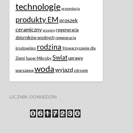
technologie
prezentacja
produkty EM
proszek
ceramiczny
regeneracja
przepisy
zbiorników wodnych
regeneracja
rodzina
środowisko
Stowarzyszenie dla
Swiat
uprawy
Ziemi
Super Mikroby
woda
wyjazd
warszawa
zdrowie
LICZNIK ODWIEDZIN