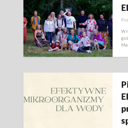
E
Pos
W n
goś
Mat
P
E
p
s