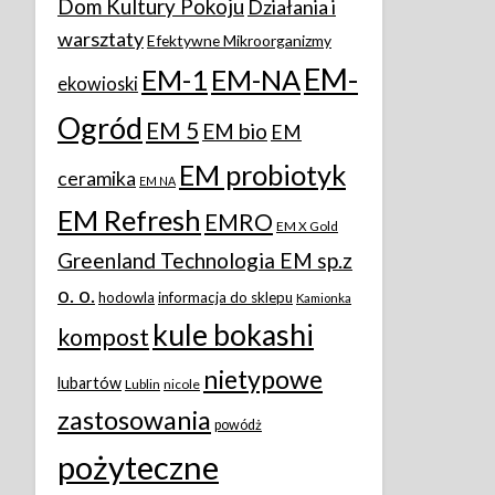
Dom Kultury Pokoju
Działania i
warsztaty
Efektywne Mikroorganizmy
EM-
EM-1
EM-NA
ekowioski
Ogród
EM 5
EM bio
EM
EM probiotyk
ceramika
EM NA
EM Refresh
EMRO
EM X Gold
Greenland Technologia EM sp.z
o. o.
hodowla
informacja do sklepu
Kamionka
kule bokashi
kompost
nietypowe
lubartów
Lublin
nicole
zastosowania
powódż
pożyteczne