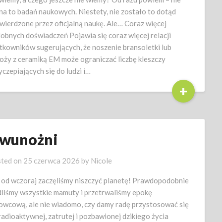
na to badań naukowych. Niestety, nie zostało to dotąd
wierdzone przez oficjalną naukę. Ale… Coraz więcej
obnych doświadczeń Pojawia się coraz więcej relacji
tkowników sugerujących, że noszenie bransoletki lub
oży z ceramiką EM może ograniczać liczbę kleszczy
yczepiających się do ludzi i…
+
wunożni
ted on
25 czerwca 2026
by
Nicole
 od wczoraj zaczęliśmy niszczyć planetę! Prawdopodobnie
dliśmy wszystkie mamuty i przetrwaliśmy epokę
owcową, ale nie wiadomo, czy damy radę przystosować się
radioaktywnej, zatrutej i pozbawionej dzikiego życia