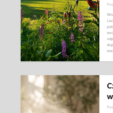
Pos
Wod
Laz
pat
moż
odp
dop
mie
C
w
Pos