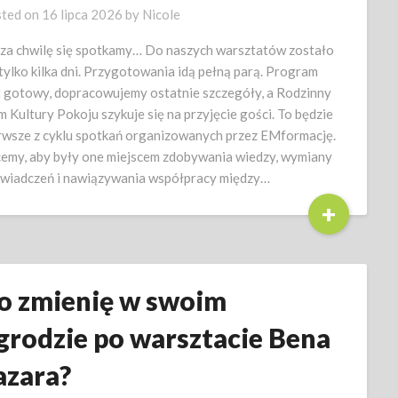
ted on
16 lipca 2026
by
Nicole
 za chwilę się spotkamy… Do naszych warsztatów zostało
 tylko kilka dni. Przygotowania idą pełną parą. Program
t gotowy, dopracowujemy ostatnie szczegóły, a Rodzinny
 Kultury Pokoju szykuje się na przyjęcie gości. To będzie
rwsze z cyklu spotkań organizowanych przez EMformację.
emy, aby były one miejscem zdobywania wiedzy, wymiany
wiadczeń i nawiązywania współpracy między…
+
o zmienię w swoim
grodzie po warsztacie Bena
azara?