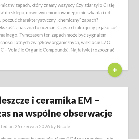
miczny zapach, który znamy wszyscy Czy zdarzyło Ci się
ść do sklepu, nowo wyremontowanego mieszkania i od
u poczuć charakterystyczny „chemiczny” zapach?
kszość z nas zna to uczucie. Często traktujemy je jako coś
malnego. Tymczasem ten zapach może być sygnałem
cności lotnych związków organicznych, w skrócie LZO
C – Volatile Organic Compounds). Najłatwiej rozpoznać
+
leszcze i ceramika EM –
zas na wspólne obserwacje
ted on
26 czerwca 2026
by
Nicole
wiemy, a czego jeszcze nie wiemy? Od razu powiem – nie