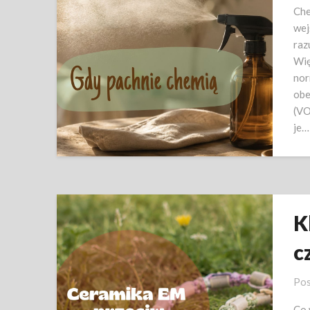
Che
wej
raz
Wię
nor
obe
(VO
je…
K
c
Pos
Co 