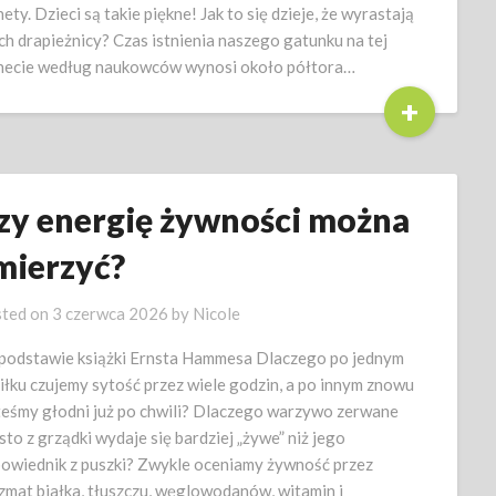
nety. Dzieci są takie piękne! Jak to się dzieje, że wyrastają
ich drapieżnicy? Czas istnienia naszego gatunku na tej
necie według naukowców wynosi około półtora…
+
zy energię żywności można
mierzyć?
ted on
3 czerwca 2026
by
Nicole
podstawie książki Ernsta Hammesa Dlaczego po jednym
iłku czujemy sytość przez wiele godzin, a po innym znowu
teśmy głodni już po chwili? Dlaczego warzywo zerwane
sto z grządki wydaje się bardziej „żywe” niż jego
owiednik z puszki? Zwykle oceniamy żywność przez
zmat białka, tłuszczu, węglowodanów, witamin i