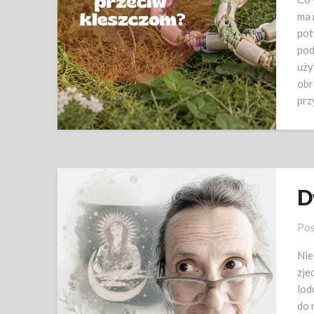
ma 
pot
pod
uży
obr
prz
D
Pos
Nie
zje
lod
do 