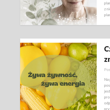
pla
z n
pla
C
z
Pos
Na 
pos
jes
pro
odp
pry