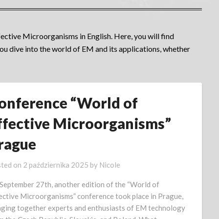
ctive Microorganisms in English. Here, you will find
 you dive into the world of EM and its applications, whether
onference “World of
ffective Microorganisms”
rague
ted on
2 października 2025
by
Nicole
September 27th, another edition of the “World of
ective Microorganisms” conference took place in Prague,
nging together experts and enthusiasts of EM technology