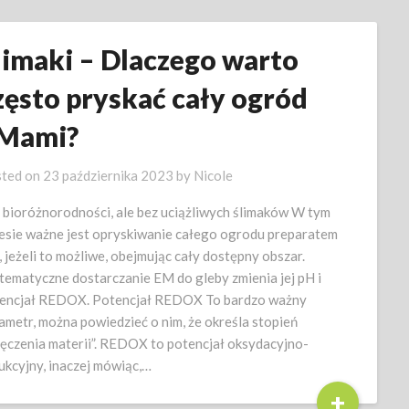
limaki – Dlaczego warto
zęsto pryskać cały ogród
Mami?
ted on
23 października 2023
by
Nicole
 bioróżnorodności, ale bez uciążliwych ślimaków W tym
esie ważne jest opryskiwanie całego ogrodu preparatem
 jeżeli to możliwe, obejmując cały dostępny obszar.
tematyczne dostarczanie EM do gleby zmienia jej pH i
encjał REDOX. Potencjał REDOX To bardzo ważny
ametr, można powiedzieć o nim, że określa stopień
ęczenia materii”. REDOX to potencjał oksydacyjno-
ukcyjny, inaczej mówiąc,…
+