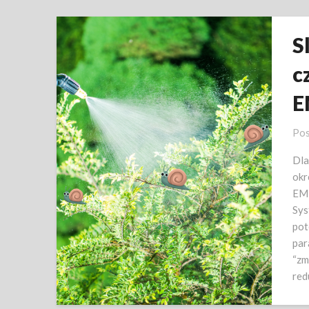
S
c
E
Pos
Dla
okr
EM,
Sys
pot
par
“zm
red