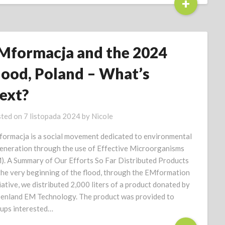
+
Mformacja and the 2024
lood, Poland – What’s
ext?
ted on
7 listopada 2024
by
Nicole
ormacja is a social movement dedicated to environmental
eneration through the use of Effective Microorganisms
). A Summary of Our Efforts So Far Distributed Products
the very beginning of the flood, through the EMformation
tiative, we distributed 2,000 liters of a product donated by
enland EM Technology. The product was provided to
ups interested…