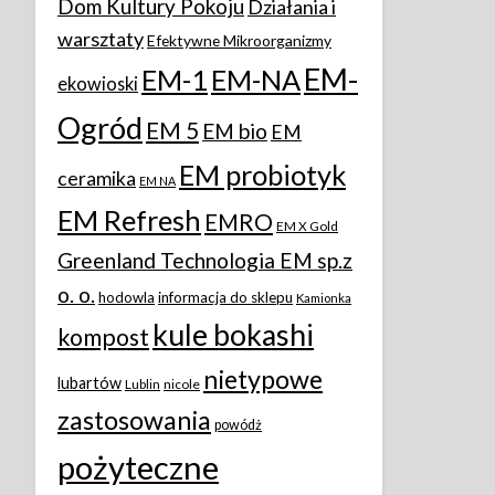
Dom Kultury Pokoju
Działania i
warsztaty
Efektywne Mikroorganizmy
EM-
EM-1
EM-NA
ekowioski
Ogród
EM 5
EM bio
EM
EM probiotyk
ceramika
EM NA
EM Refresh
EMRO
EM X Gold
Greenland Technologia EM sp.z
o. o.
hodowla
informacja do sklepu
Kamionka
kule bokashi
kompost
nietypowe
lubartów
Lublin
nicole
zastosowania
powódż
pożyteczne