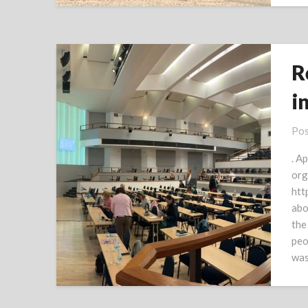
R
i
Pos
. A
org
htt
abo
the
peo
was