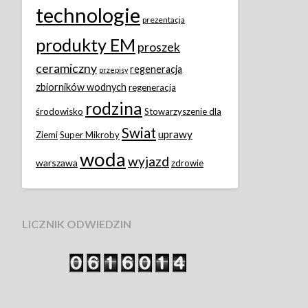
technologie
prezentacja
produkty EM
proszek
ceramiczny
regeneracja
przepisy
zbiorników wodnych
regeneracja
rodzina
środowisko
Stowarzyszenie dla
Swiat
uprawy
Ziemi
Super Mikroby
woda
wyjazd
warszawa
zdrowie
LICZNIK ODWIEDZIN