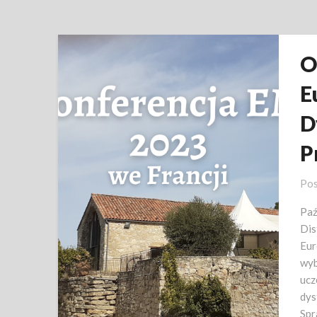
O
E
D
P
Pos
Paź
Dis
Eur
wyb
ucz
dys
Spr