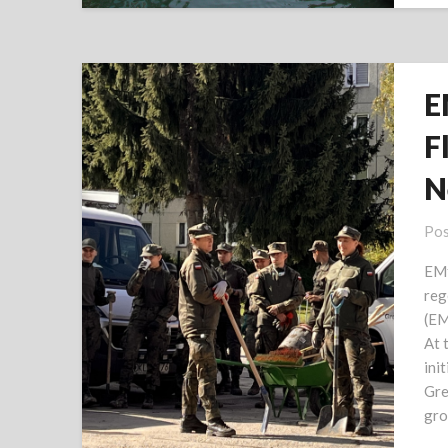
E
F
N
Pos
EMf
reg
(EM
At 
ini
Gre
gro