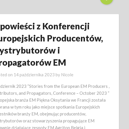
powieści z Konferencji
uropejskich Producentów,
ystrybutorów i
ropagatorów EM
ted on
14 października 2023
by
Nicole
dziernik 2023 “Stories from the European EM Producers ,
tributors, and Propagators, Conference – October 2023 “
opejska branża EM Piękna Oksytania we Francji została
rana w tym roku jako miejsce spotkania Europejskich
estników branży EM, obejmując producentów,
trybutorów oraz stowarzyszenia propagujące EM
awnie działające zespoły EM Agriton Belgia i