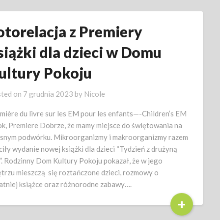
otorelacja z Premiery
siążki dla dzieci w Domu
ultury Pokoju
ted on
7 grudnia 2023
by
Nicole
mière du livre sur les EM pour les enfants—-Children’s EM
k, Premiere Dobrze, że mamy miejsce do świętowania na
snym podwórku. Mikroorganizmy i makroorganizmy razem
ciły wydanie nowej książki dla dzieci “Tydzień z drużyną
. Rodzinny Dom Kultury Pokoju pokazał, że w jego
trzu mieszczą się roztańczone dzieci, rozmowy o
atniej książce oraz różnorodne zabawy….
+