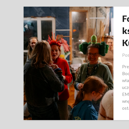
F
k
K
Pos
Pre
Boo
wła
ucz
EM”
wnę
ost