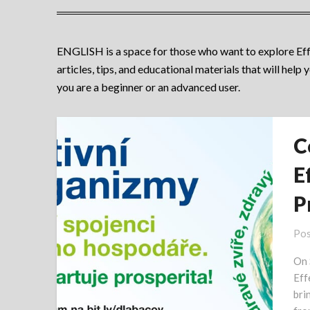
ENGLISH is a space for those who want to explore Effe
articles, tips, and educational materials that will help
you are a beginner or an advanced user.
C
E
P
Pos
On 
Eff
bri