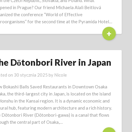
m the Czech Republic, Slovakia, and Poland. What
pened in Prague? Our friend Michaela Alali Beitlová
anized the conference “World of Effective
roorganisms” for the second time at the Pyramida Hotel…
+
he Dōtonbori River in Japan
ted on
30 stycznia 2025
by
Nicole
 Bokashi Balls Saved Restaurants in Downtown Osaka
ka, the third-largest city in Japan, is located on the island
Honshu in the Kansai region. It is a dynamic economic and
tural hub, featuring modern architecture and a rich history.
 Dōtonbori River (Dōtonbori-gawa) is a canal that flows
ough the central part of Osaka,…