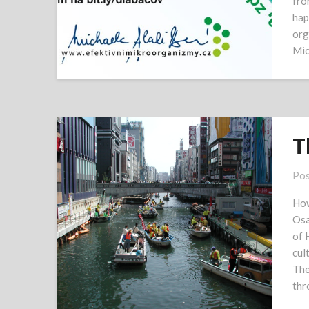
fro
hap
org
Mic
T
Pos
How
Osa
of 
cul
The
thr