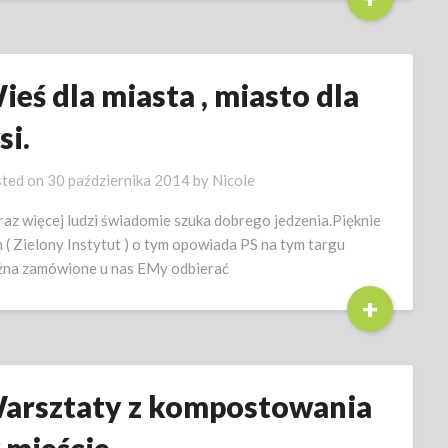
ieś dla miasta , miasto dla
si.
ted on
30 października 2014
by
Nicole
raz więcej ludzi świadomie szuka dobrego jedzenia.Pięknie
m ( Zielony Instytut ) o tym opowiada PS na tym targu
na zamówione u nas EMy odbierać
+
arsztaty z kompostowania