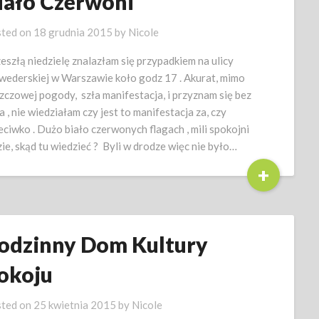
iało Czerwoni
ted on
18 grudnia 2015
by
Nicole
eszłą niedzielę znalazłam się przypadkiem na ulicy
wederskiej w Warszawie koło godz 17 . Akurat, mimo
zczowej pogody, szła manifestacja, i przyznam się bez
ia , nie wiedziałam czy jest to manifestacja za, czy
eciwko . Dużo biało czerwonych flagach , mili spokojni
zie, skąd tu wiedzieć ? Byli w drodze więc nie było…
+
odzinny Dom Kultury
okoju
ted on
25 kwietnia 2015
by
Nicole