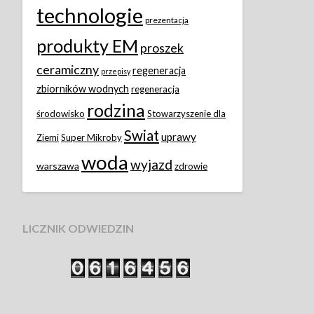
technologie
prezentacja
produkty EM
proszek
ceramiczny
regeneracja
przepisy
zbiorników wodnych
regeneracja
rodzina
środowisko
Stowarzyszenie dla
Swiat
uprawy
Ziemi
Super Mikroby
woda
wyjazd
warszawa
zdrowie
LICZNIK ODWIEDZIN