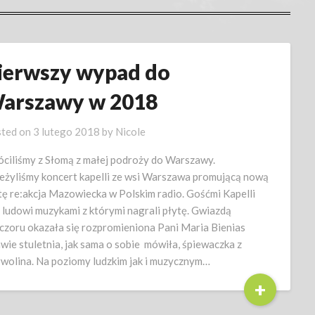
ierwszy wypad do
arszawy w 2018
ted on
3 lutego 2018
by
Nicole
ciliśmy z Słomą z małej podroży do Warszawy.
eżyliśmy koncert kapelli ze wsi Warszawa promującą nową
tę re:akcja Mazowiecka w Polskim radio. Gośćmi Kapelli
i ludowi muzykami z którymi nagrali płytę. Gwiazdą
czoru okazała się rozpromieniona Pani Maria Bienias
awie stuletnia, jak sama o sobie mówiła, śpiewaczka z
wolina. Na poziomy ludzkim jak i muzycznym…
+