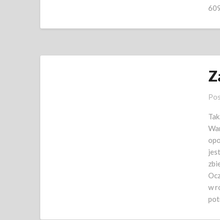
60
Z
Pos
Tak
War
opo
jes
zbi
Ocz
w r
pot