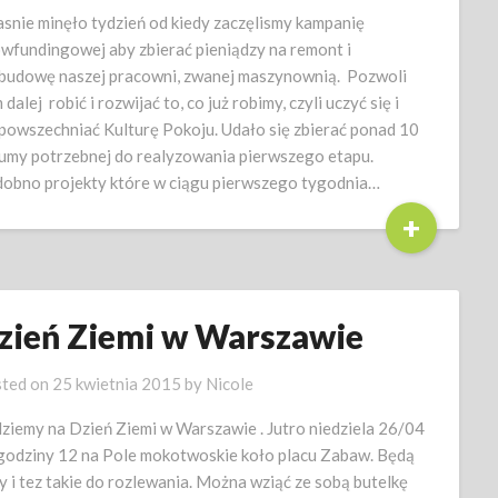
snie minęło tydzień od kiedy zaczęlismy kampanię
wfundingowej aby zbierać pieniądzy na remont i
budowę naszej pracowni, zwanej maszynownią. Pozwoli
dalej robić i rozwijać to, co już robimy, czyli uczyć się i
powszechniać Kulturę Pokoju. Udało się zbierać ponad 10
umy potrzebnej do realyzowania pierwszego etapu.
obno projekty które w ciągu pierwszego tygodnia…
+
zień Ziemi w Warszawie
ted on
25 kwietnia 2015
by
Nicole
ziemy na Dzień Ziemi w Warszawie . Jutro niedziela 26/04
godziny 12 na Pole mokotwoskie koło placu Zabaw. Będą
 i tez takie do rozlewania. Można wziąć ze sobą butelkę