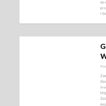
do 
pro
I S
G
W
Pos
Zam
Eko
śro
htt
Żel
moż