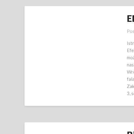
E
Pos
Ist
Efe
moż
nas
Wro
fal
Zak
3, 