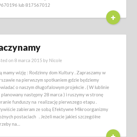
9670196 lub 817567012
+
aczynamy
ted on
8 marca 2015
by
Nicole
ą mamy wizję : Rodzinny dom Kultury . Zapraszamy w
szawie na pierwszym spotkaniem gdzie będziemy
wiadać o naszym długofalowym projekcie . ( W lublinie
t planowany następny 28 marca ) i ruszymy w stronę
eranie funduszy na realizację pierwszego etapu .
ywiście zabieram ze sobą Efektywne Mikroorganizmy
ożnych postaciach . Jeżeli macie jakieś szczególne
rzeby na…
+