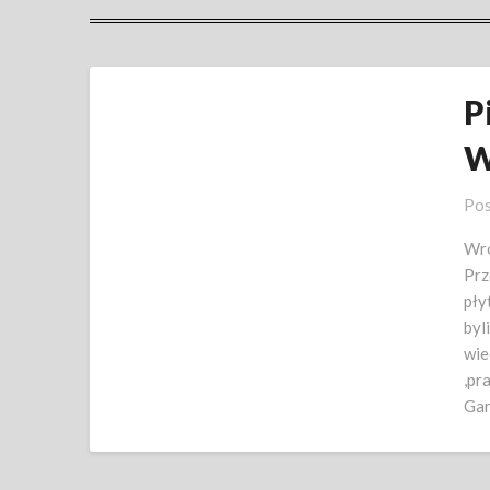
P
W
Pos
Wró
Prz
pły
byl
wie
,pr
Gar