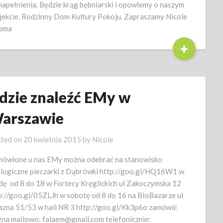
napełnienia. Będzie krąg bębniarski i opowiemy o naszym
jekcie, Rodzinny Dom Kultury Pokoju. Zapraszamy Nicole
loma
+
dzie znaleźć EMy w
arszawie
ted on
20 kwietnia 2015
by
Nicole
ówione u nas EMy można odebrać na stanowisko
logiczne pieczarki z Dąbrówki http://goo.gl/HQ16W1 w
dę od 8 do 18 w Fortecy Kręglickich ul Zakoczymska 12
p://goo.gl/05ZLJh w sobotę od 8 do 16 na BioBazarze ul
azna 51/53 w hali NR 3 http://goo.gl/Kk3p6o zamówić
na mailowo: falaem@gmail.com telefonicznie: