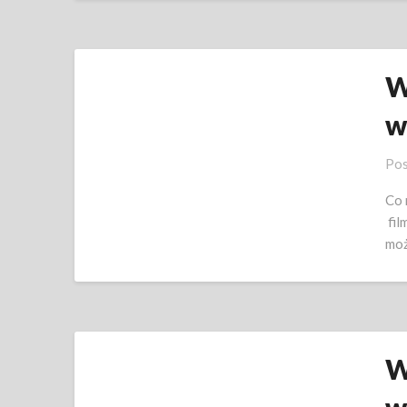
W
w
Pos
Co 
fil
moż
W