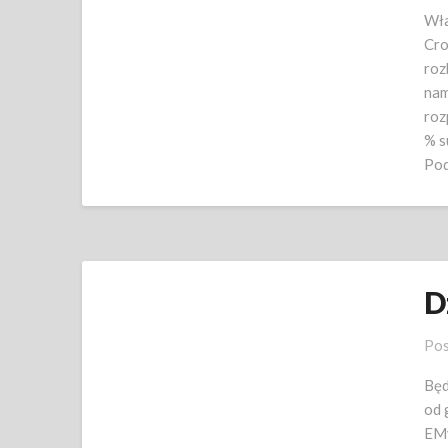
Wła
Cro
roz
nam 
roz
% s
Pod
D
Pos
Będ
od 
EMy