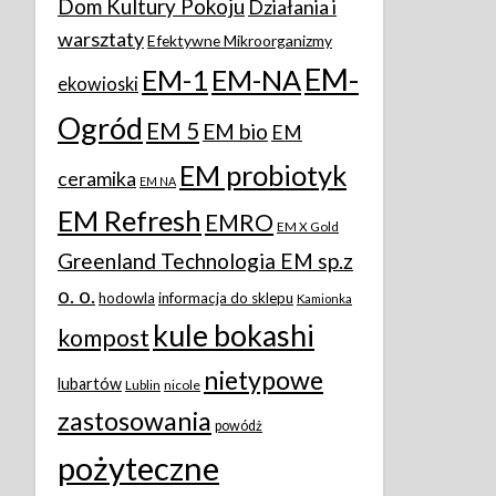
Dom Kultury Pokoju
Działania i
warsztaty
Efektywne Mikroorganizmy
EM-
EM-1
EM-NA
ekowioski
Ogród
EM 5
EM bio
EM
EM probiotyk
ceramika
EM NA
EM Refresh
EMRO
EM X Gold
Greenland Technologia EM sp.z
o. o.
hodowla
informacja do sklepu
Kamionka
kule bokashi
kompost
nietypowe
lubartów
Lublin
nicole
zastosowania
powódż
pożyteczne