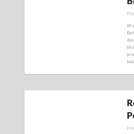
B
Pos
W z
Bel
des
bic
prz
lud
R
P
Pos