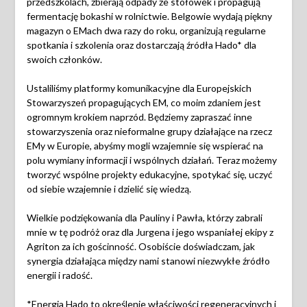
przedszkolach, zbierają odpady ze stołówek i propagują
fermentację bokashi w rolnictwie. Belgowie wydają piękny
magazyn o EMach dwa razy do roku, organizują regularne
spotkania i szkolenia oraz dostarczają źródła Hado* dla
swoich członków.
Ustaliliśmy platformy komunikacyjne dla Europejskich
Stowarzyszeń propagujących EM, co moim zdaniem jest
ogromnym krokiem naprzód. Będziemy zapraszać inne
stowarzyszenia oraz nieformalne grupy działające na rzecz
EMy w Europie, abyśmy mogli wzajemnie się wspierać na
polu wymiany informacji i wspólnych działań. Teraz możemy
tworzyć wspólne projekty edukacyjne, spotykać się, uczyć
od siebie wzajemnie i dzielić się wiedzą.
Wielkie podziękowania dla Pauliny i Pawła, którzy zabrali
mnie w tę podróż oraz dla Jurgena i jego wspaniałej ekipy z
Agriton za ich gościnność. Osobiście doświadczam, jak
synergia działająca między nami stanowi niezwykłe źródło
energii i radość.
*Energia Hado to określenie właściwości regeneracyjnych i