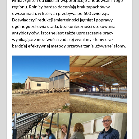
Firma Agriton od kilku lat współpracuje z hodowcami tego
regionu. Rolnicy bardzo doceniają brak zapachów w
owczarniach, w których przebywa po 600 zwierząt.
Doświadczyli redukcji śmiertelności jagniąt i poprawy
ogólnego zdrowia stada, bez konieczności stosowania
antybiotyków. Istotne jest także uproszczenie pracy
wynikające z możliwości rzadszej wymiany słomy oraz
bardziej efektywnej metody przetwarzania używanej słomy.