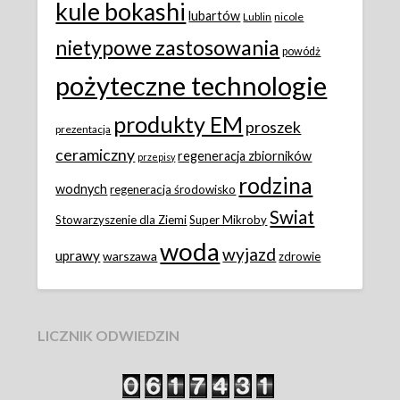
kule bokashi
lubartów
Lublin
nicole
nietypowe zastosowania
powódż
pożyteczne technologie
produkty EM
proszek
prezentacja
ceramiczny
regeneracja zbiorników
przepisy
rodzina
wodnych
regeneracja środowisko
Swiat
Stowarzyszenie dla Ziemi
Super Mikroby
woda
wyjazd
uprawy
warszawa
zdrowie
LICZNIK ODWIEDZIN