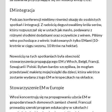
EM integracja
Podczas konferencji mieliśmy również okazję do osobistych
spotkań i integracji. Z radością degustowaliśmy króla serów,
który rozpuszczał się w ustach jak masło, podawany z
różnymi słodkimi dodatkami oraz oczywiście z winem. Piliśmy
wino pochodzące z winnic traktowanych tylko EMami (10-
krotnie w ciągu sezonu, 10 litrów na hektar).
Nowością na tych spotkaniach była obecność
stowarzyszenia propagującego EM z Włoch, Belgii, Francji,
Szwajcarii i Polski. Byłam bardzo szczęśliwa, że mogłam
przedstawić makietę mojej książki dla dzieci, która wkrótce
zostanie wydana z logo EM w kropeczkach na okładce.
Stowarzyszenie EM w Europie
Włosi koncentrują się na propagowaniu użycia EM w
gospodarstwach domowych zamiast chemii. Francuzi
prowadzą szeroki program edukacyjny w szkołach i