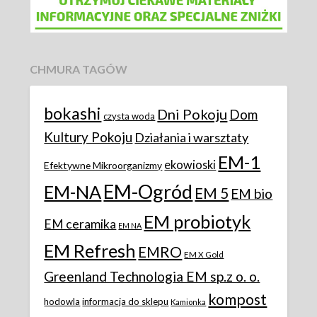
CHMURA TAGÓW
bokashi
Dni Pokoju
Dom
czysta woda
Kultury Pokoju
Działania i warsztaty
EM-1
ekowioski
Efektywne Mikroorganizmy
EM-Ogród
EM-NA
EM 5
EM bio
EM probiotyk
EM ceramika
EM NA
EM Refresh
EMRO
EM X Gold
Greenland Technologia EM sp.z o. o.
kompost
hodowla
informacja do sklepu
Kamionka