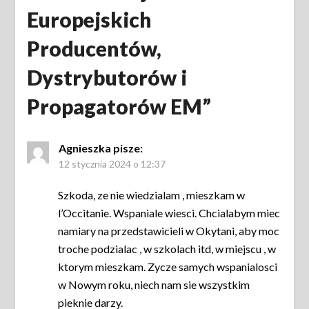
Europejskich
Producentów,
Dystrybutorów i
Propagatorów EM
”
Agnieszka
pisze:
12 stycznia 2024 o 12:37
Szkoda, ze nie wiedzialam , mieszkam w
l’Occitanie. Wspaniale wiesci. Chcialabym miec
namiary na przedstawicieli w Okytani, aby moc
troche podzialac , w szkolach itd, w miejscu , w
ktorym mieszkam. Zycze samych wspanialosci
w Nowym roku, niech nam sie wszystkim
pieknie darzy.