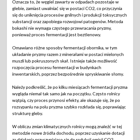
Oznacza to, że węgiel zawarty w odpadach pozostaje w
glebie, zamiast uwalniać się w postaci CO2, co przyczynia
się do uniknięcia procesów gnilnych i produkcji toksycznych
substancji oraz zapobiega rozwojowi patogenów. Metoda
bokashi nie wymaga częstego przewracania pryzmy,
ponieważ proces fermentacji jest beztlenowy.
Omawiano różne sposoby fermentacji obornika, w tym
układanie pryzmy razem z minerałami w postaci mielonych
muszli lub pokruszonych skał. Istnieje także możliwość
rozpoczęcia procesu fermentacji w budynkach
inwentarskich, poprzez bezpośrednie spryskiwanie słomy.
Należy podkreślić, że po kilku miesiącach fermentacji pryzma
wygląda niemal tak samo jak na początku. Często rolnicy
wątpią, czy proces przynosi efekty, ale okazuje się, że po
rozsypaniu na polu pryzma szybko rozkłada się, poprawiając
strukturę gleby.
W obliczu zmian klimatycznych rolnicy mogą znaleźć w tej
metodzie nowe źródła dochodu, poprzez uzyskanie dotacji
za działania przyczyniające się do redukcji emisji CO2.