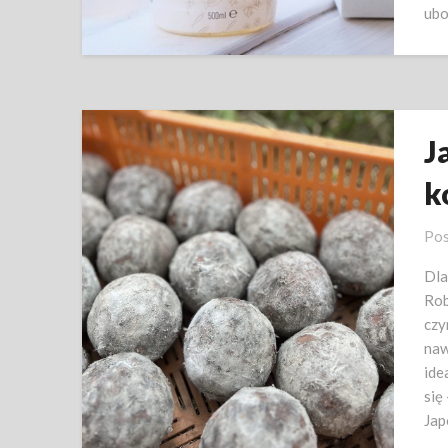
ubo
J
k
Pos
Dla
Rob
czy
naw
ide
się
Jap