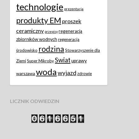
technologie
prezentacja
produkty EM
proszek
ceramiczny
regeneracja
przepisy
zbiorników wodnych
regeneracja
rodzina
środowisko
Stowarzyszenie dla
Swiat
uprawy
Ziemi
Super Mikroby
woda
wyjazd
warszawa
zdrowie
LICZNIK ODWIEDZIN