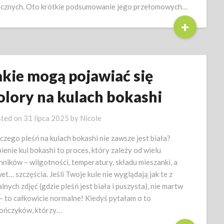
cznych. Oto krótkie podsumowanie jego przełomowych…
+
akie mogą pojawiać się
olory na kulach bokashi
ted on
31 lipca 2025
by
Nicole
czego pleśń na kulach bokashi nie zawsze jest biała?
ienie kul bokashi to proces, który zależy od wielu
nników – wilgotności, temperatury, składu mieszanki, a
et… szczęścia. Jeśli Twoje kule nie wyglądają jak te z
alnych zdjęć (gdzie pleśń jest biała i puszysta), nie martw
 – to całkowicie normalne! Kiedyś pytałam o to
ończyków, którzy…