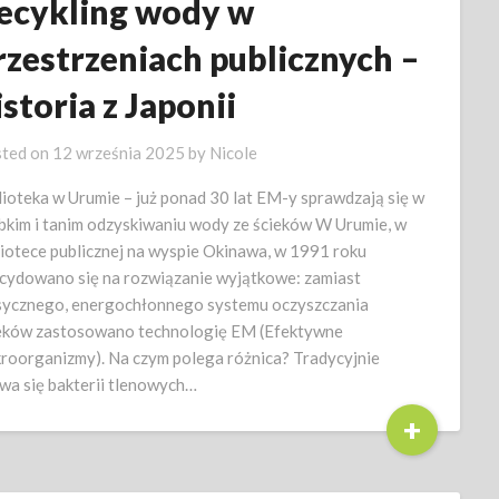
ecykling wody w
rzestrzeniach publicznych –
istoria z Japonii
ted on
12 września 2025
by
Nicole
lioteka w Urumie – już ponad 30 lat EM-y sprawdzają się w
bkim i tanim odzyskiwaniu wody ze ścieków W Urumie, w
liotece publicznej na wyspie Okinawa, w 1991 roku
cydowano się na rozwiązanie wyjątkowe: zamiast
sycznego, energochłonnego systemu oczyszczania
eków zastosowano technologię EM (Efektywne
roorganizmy). Na czym polega różnica? Tradycyjnie
wa się bakterii tlenowych…
+