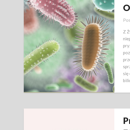
O
Pos
Z Ż
nie
pry
poz
prz
spr
się
bil
P