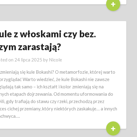
+
ule z włoskami czy bez.
zym zarastają?
ted on
24 lipca 2025
by
Nicole
 zmieniają się kule Bokashi? O metamorfozie, której warto
 przyglądać Warto wiedzieć, że kule Bokashi nie zawsze
lądają tak samo – ich kształt i kolor zmieniają się na
nych etapach dojrzewania. Od momentu uformowania do
ili, gdy trafiają do stawu czy rzeki, przechodzą przez
ces cichej przemiany, który niektórych zaskakuje… a innych
achwyca….
+