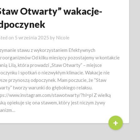
Staw Otwarty” wakacje-
dpoczynek
ted on
5 września 2025
by
Nicole
zymanie stawu z wykorzystaniem Efektywnych
roorganizmów Od kilku miesięcy pozostajemy w kontakcie
anią Lilą, która prowadzi „Staw Otwarty” – miejsce
oczynku i spotkań o niezwykłym klimacie. Wakacje nie
sze przynoszą odpoczynek. Mam poczucie, że “Staw
arty” tworzy warunki do głębokiego relaksu.
ps://www.instagram.com/stawotwarty/?hl=pl Z wielką
ską opiekuje się ona stawem, który jest niczym żywy
anizm…
+