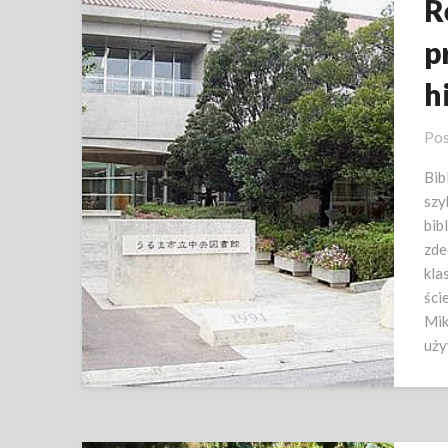
R
p
h
Pos
Bib
szy
bib
zde
kla
ści
Mik
uży