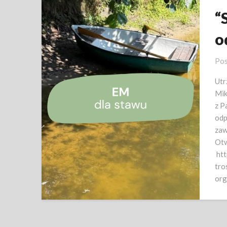
“
o
Pos
Utr
Mik
z P
odp
zaw
Otw
htt
tro
org