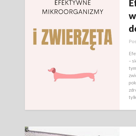
E
w
d
Pos
Efe
– s
tym
zwi
pok
zdr
tyl