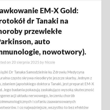
awkowanie EM-X Gold:
rotokół dr Tanaki na
horoby przewlekłe
Parkinson, auto
mmunologie, nowotwory).
ted on
20 sierpnia 2025
by
Nicole
siążki Dr Tanaka Samodzielnie ku Zdrowiu Medycyna
uralna często skrywa nieodkryte jeszcze skarby. Jednym z
h, zdaniem japońskiego doktora Tanaki, jest preparat EM-X
d. Jego badania pokazują zaskakująco wysoką skuteczność
egeneracji układu nerwowego, leczeniu chorób
oimmunologicznych i cofaniu zaawansowanych
otworów. I co najważniejsze, wszystko to bez efektów