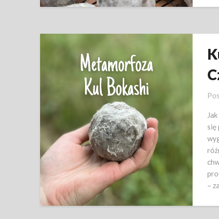
K
C
Pos
Jak
się
wyg
róż
chw
pro
– z