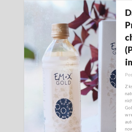
D
P
c
(
i
Pos
Z k
nat
nic
Gol
w r
aut
now