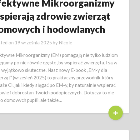
fektywne Mikroorganizmy
spierają zdrowie zwierząt
omowych i hodowlanych
ted on
19 września 2025
by
Nicole
ktywne Mikroorganizmy (EM) pomagają nie tylko ludziom
ięgamy po nie równie często, by wspierać zwierzęta, i są w
 wyjątkowo skuteczne. Nasz nowy E-book „EM-y dla
erząt” (wrzesień 2025) to praktyczny przewodnik, który
aże Ci, jak i kiedy sięgać po EM-y, by naturalnie wspierać
owie i dobrostan Twoich podopiecznych. Dotyczy to nie
ko domowych pupili, ale także…
+