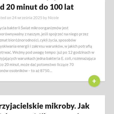
d 20 minut do 100 lat
ted on
24 września 2025
by
Nicole
ycia bakterii Świat mikroorganizmów jest
porównywalny z naszym, jeśli spojrzeć na niego przez
zmat bioróżnorodności, cykli życia, sposobów
yskiwania energii i zakresu warunków, w jakich potrafią
etrwać. Weźmy pod uwagę tempo: już po 12 godzinach w
zyjających warunkach jedna bakteria E. coli, rozmnażająca
 co 20 minut, może dać potomstwo liczące 70
ionów osobników – to aż 8750…
+
rzyjacielskie mikroby. Jak