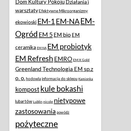
Dom Kultury Pokoju
Działania i
warsztaty
Efektywne Mikroorganizmy
EM-
EM-1
EM-NA
ekowioski
Ogród
EM 5
EM bio
EM
EM probiotyk
ceramika
EM NA
EM Refresh
EMRO
EM X Gold
Greenland Technologia EM sp.z
o. o.
hodowla
informacja do sklepu
Kamionka
kule bokashi
kompost
nietypowe
lubartów
Lublin
nicole
zastosowania
powódż
pożyteczne