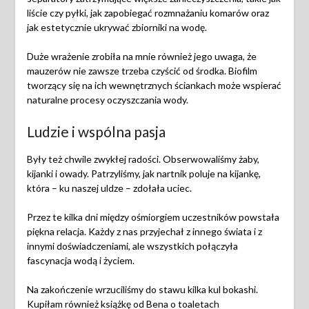
liście czy pyłki, jak zapobiegać rozmnażaniu komarów oraz
jak estetycznie ukrywać zbiorniki na wodę.
Duże wrażenie zrobiła na mnie również jego uwaga, że
mauzerów nie zawsze trzeba czyścić od środka. Biofilm
tworzący się na ich wewnętrznych ściankach może wspierać
naturalne procesy oczyszczania wody.
Ludzie i wspólna pasja
Były też chwile zwykłej radości. Obserwowaliśmy żaby,
kijanki i owady. Patrzyliśmy, jak nartnik poluje na kijankę,
która – ku naszej uldze – zdołała uciec.
Przez te kilka dni między ośmiorgiem uczestników powstała
piękna relacja. Każdy z nas przyjechał z innego świata i z
innymi doświadczeniami, ale wszystkich połączyła
fascynacja wodą i życiem.
Na zakończenie wrzuciliśmy do stawu kilka kul bokashi.
Kupiłam również książkę od Bena o toaletach