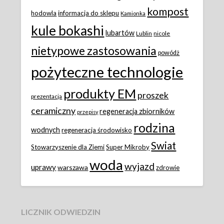
kompost
hodowla
informacja do sklepu
Kamionka
kule bokashi
lubartów
Lublin
nicole
nietypowe zastosowania
powódż
pożyteczne technologie
produkty EM
proszek
prezentacja
ceramiczny
regeneracja zbiorników
przepisy
rodzina
wodnych
regeneracja środowisko
Swiat
Stowarzyszenie dla Ziemi
Super Mikroby
woda
wyjazd
uprawy
warszawa
zdrowie
LICZNIK ODWIEDZIN