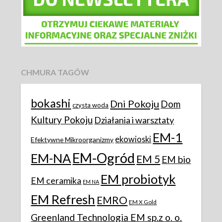
CHMURA TAGÓW
bokashi
Dni Pokoju
Dom
czysta woda
Kultury Pokoju
Działania i warsztaty
EM-1
ekowioski
Efektywne Mikroorganizmy
EM-Ogród
EM-NA
EM 5
EM bio
EM probiotyk
EM ceramika
EM NA
EM Refresh
EMRO
EM X Gold
Greenland Technologia EM sp.z o. o.