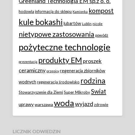
Greenland Technologia EM sp.z o. o.
kompost
hodowla
informacja do sklepu
Kamionka
kule bokashi
lubartów
Lublin
nicole
nietypowe zastosowania
powódż
pożyteczne technologie
produkty EM
proszek
prezentacja
ceramiczny
regeneracja zbiorników
przepisy
rodzina
wodnych
regeneracja środowisko
Swiat
Stowarzyszenie dla Ziemi
Super Mikroby
woda
wyjazd
uprawy
warszawa
zdrowie
LICZNIK ODWIEDZIN