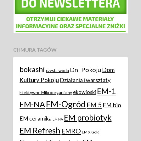
CHMURA TAGÓW
bokashi
Dni Pokoju
Dom
czysta woda
Kultury Pokoju
Działania i warsztaty
EM-1
ekowioski
Efektywne Mikroorganizmy
EM-Ogród
EM-NA
EM 5
EM bio
EM probiotyk
EM ceramika
EM NA
EM Refresh
EMRO
EM X Gold