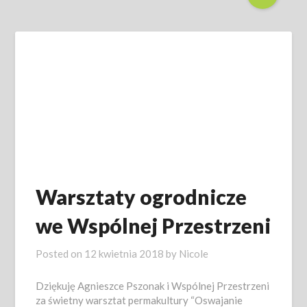
Warsztaty ogrodnicze
we Wspólnej Przestrzeni
Posted on
12 kwietnia 2018
by
Nicole
Dziękuję Agnieszce Pszonak i Wspólnej Przestrzeni
za świetny warsztat permakultury “Oswajanie