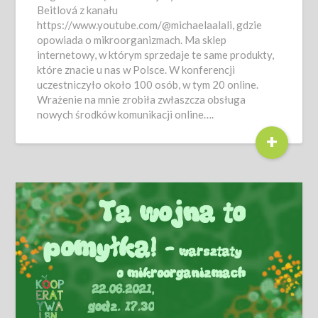
Beitlová z kanału
https://www.youtube.com/@michaelaalali, gdzie
opowiada o mikroorganizmach. Ma sklep
internetowy, w którym sprzedaje te same produkty,
które znacie u nas w Polsce. W konferencji
uczestniczyło około 100 osób, w tym 20 online.
Wrażenie na mnie zrobiła zwłaszcza obsługa
nowych środków komunikacji online….
+