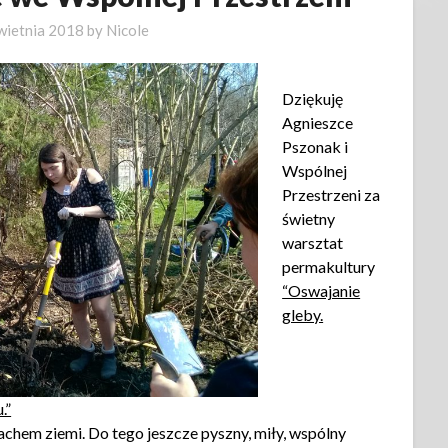
wietnia 2018
by
Nicole
Dziękuję
Agnieszce
Pszonak i
Wspólnej
Przestrzeni za
świetny
warsztat
permakultury
“Oswajanie
gleby.
.”
achem ziemi. Do tego jeszcze pyszny, miły, wspólny