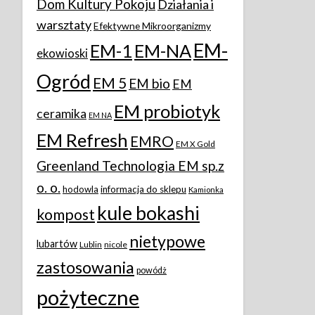
Dom Kultury Pokoju
Działania i
warsztaty
Efektywne Mikroorganizmy
EM-
EM-1
EM-NA
ekowioski
Ogród
EM 5
EM bio
EM
EM probiotyk
ceramika
EM NA
EM Refresh
EMRO
EM X Gold
Greenland Technologia EM sp.z
o. o.
hodowla
informacja do sklepu
Kamionka
kule bokashi
kompost
nietypowe
lubartów
Lublin
nicole
zastosowania
powódż
pożyteczne