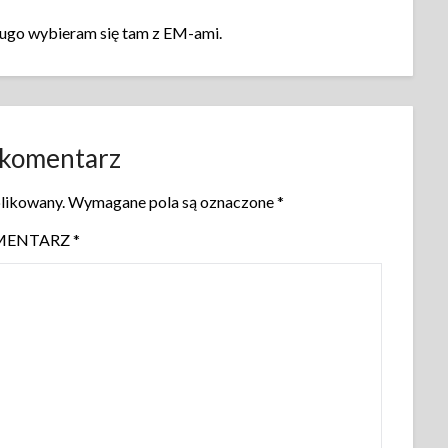
długo wybieram się tam z EM-ami.
 komentarz
blikowany.
Wymagane pola są oznaczone
*
MENTARZ
*