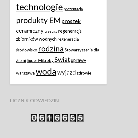
technologie
prezentacja
produkty EM
proszek
ceramiczny
regeneracja
przepisy
zbiorników wodnych
regeneracja
rodzina
środowisko
Stowarzyszenie dla
Swiat
uprawy
Ziemi
Super Mikroby
woda
wyjazd
warszawa
zdrowie
LICZNIK ODWIEDZIN