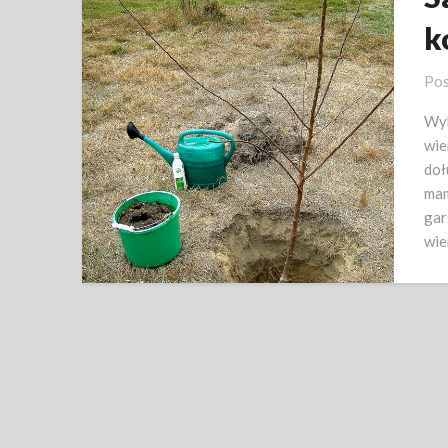
k
Pos
Wyk
wie
doł
mam
gar
wie