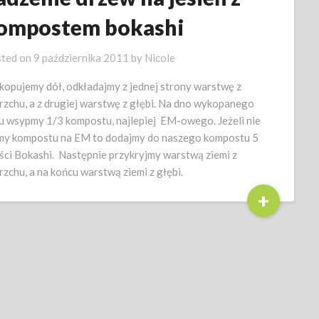
ompostem bokashi
ted on
9 października 2011
by
Nicole
opujemy dół, odkładajmy z jednej strony warstwę z
rzchu, a z drugiej warstwę z głębi. Na dno wykopanego
u wsypmy 1/3 kompostu, najlepiej EM-owego. Jeżeli nie
y kompostu na EM to dodajmy do naszego kompostu 5
ści Bokashi. Następnie przykryjmy warstwą ziemi z
rzchu, a na końcu warstwą ziemi z głębi.
+