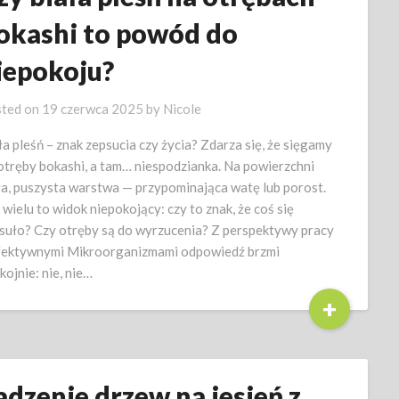
okashi to powód do
iepokoju?
ted on
19 czerwca 2025
by
Nicole
ła pleśń – znak zepsucia czy życia? Zdarza się, że sięgamy
otręby bokashi, a tam… niespodzianka. Na powierzchni
ła, puszysta warstwa — przypominająca watę lub porost.
 wielu to widok niepokojący: czy to znak, że coś się
suło? Czy otręby są do wyrzucenia? Z perspektywy pracy
fektywnymi Mikroorganizmami odpowiedź brzmi
kojnie: nie, nie…
+
adzenie drzew na jesień z