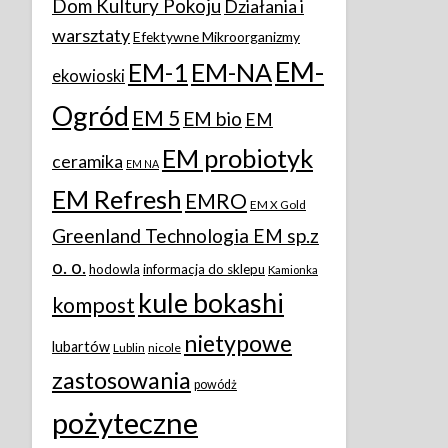
Dom Kultury Pokoju
Działania i
warsztaty
Efektywne Mikroorganizmy
EM-
EM-1
EM-NA
ekowioski
Ogród
EM 5
EM bio
EM
EM probiotyk
ceramika
EM NA
EM Refresh
EMRO
EM X Gold
Greenland Technologia EM sp.z
o. o.
hodowla
informacja do sklepu
Kamionka
kule bokashi
kompost
nietypowe
lubartów
Lublin
nicole
zastosowania
powódż
pożyteczne