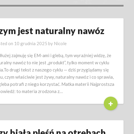
zym jest naturalny nawóz
ted on
10 grudnia 2025
by
Nicole
dłużej zajmuję się EM-ami i glebą, tym wyraźniej widzę, że
uralny nawóz to nie jest „produkt”, tylko moment w cyklu
ia.To drugi tekst z naszego cyklu — dziś przyglądamy się
u, czym właściwie jest żywy, naturalny nawóz i co sprawia,
gleba potrafi z niego korzystać. Matka materii Najprostsza
owiedź: to materia zrodzona z…
+
zy biała pleśń na otrębach