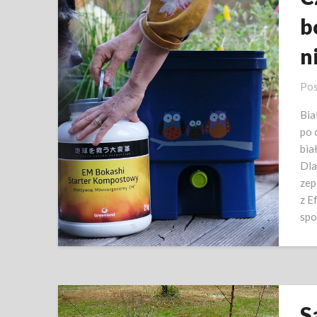
b
n
Pos
Bia
po 
bia
Dla
zep
z E
spo
S