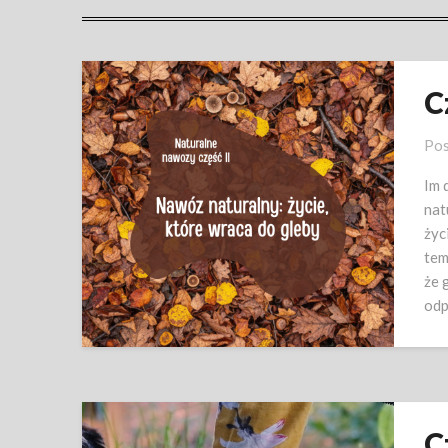
C
Pos
Im 
nat
życ
tem
że 
odp
C