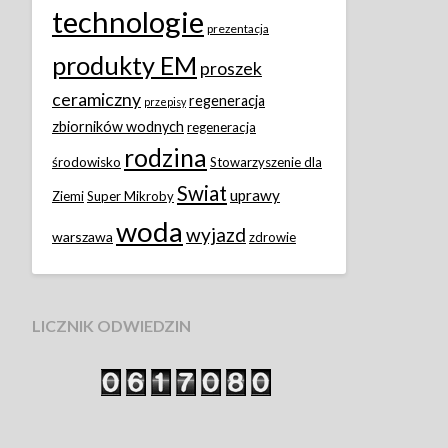
technologie
prezentacja
produkty EM
proszek
ceramiczny
regeneracja
przepisy
zbiorników wodnych
regeneracja
rodzina
środowisko
Stowarzyszenie dla
Swiat
uprawy
Ziemi
Super Mikroby
woda
wyjazd
warszawa
zdrowie
LICZNIK ODWIEDZIN