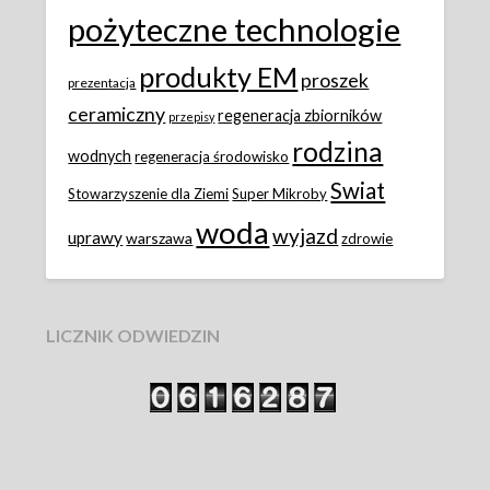
pożyteczne technologie
produkty EM
proszek
prezentacja
ceramiczny
regeneracja zbiorników
przepisy
rodzina
wodnych
regeneracja środowisko
Swiat
Stowarzyszenie dla Ziemi
Super Mikroby
woda
wyjazd
uprawy
warszawa
zdrowie
LICZNIK ODWIEDZIN