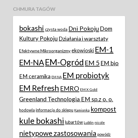
CHMURA TAGÓW
bokashi
Dni Pokoju
Dom
czysta woda
Kultury Pokoju
Działania i warsztaty
EM-1
ekowioski
Efektywne Mikroorganizmy
EM-Ogród
EM-NA
EM 5
EM bio
EM probiotyk
EM ceramika
EM NA
EM Refresh
EMRO
EM X Gold
Greenland Technologia EM sp.z o. o.
kompost
hodowla
informacja do sklepu
Kamionka
kule bokashi
lubartów
Lublin
nicole
nietypowe zastosowania
powódż