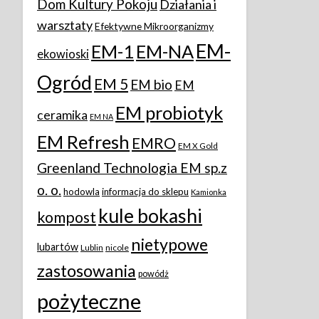
Dom Kultury Pokoju
Działania i
warsztaty
Efektywne Mikroorganizmy
EM-
EM-1
EM-NA
ekowioski
Ogród
EM 5
EM bio
EM
EM probiotyk
ceramika
EM NA
EM Refresh
EMRO
EM X Gold
Greenland Technologia EM sp.z
o. o.
hodowla
informacja do sklepu
Kamionka
kule bokashi
kompost
nietypowe
lubartów
Lublin
nicole
zastosowania
powódż
pożyteczne