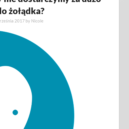
do żołądka?
rześnia 2017
by
Nicole