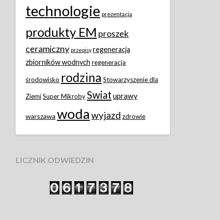
technologie
prezentacja
produkty EM
proszek
ceramiczny
regeneracja
przepisy
zbiorników wodnych
regeneracja
rodzina
środowisko
Stowarzyszenie dla
Swiat
uprawy
Ziemi
Super Mikroby
woda
wyjazd
warszawa
zdrowie
LICZNIK ODWIEDZIN