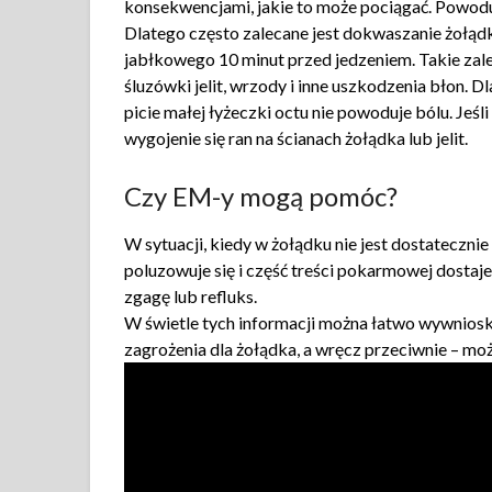
konsekwencjami, jakie to może pociągać. Powoduje
Dlatego często zalecane jest dokwaszanie żołądk
jabłkowego 10 minut przed jedzeniem. Takie zalec
śluzówki jelit, wrzody i inne uszkodzenia błon. 
picie małej łyżeczki octu nie powoduje bólu. Jeśl
wygojenie się ran na ścianach żołądka lub jelit.
Czy EM-y mogą pomóc?
W sytuacji, kiedy w żołądku nie jest dostateczni
poluzowuje się i część treści pokarmowej dostaj
zgagę lub refluks.
W świetle tych informacji można łatwo wywnios
zagrożenia dla żołądka, a wręcz przeciwnie – moż