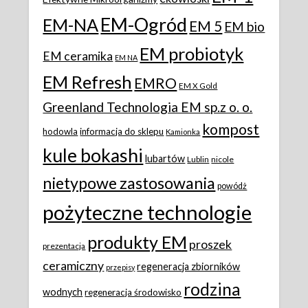
EM-Ogród
EM-NA
EM 5
EM bio
EM probiotyk
EM ceramika
EM NA
EM Refresh
EMRO
EM X Gold
Greenland Technologia EM sp.z o. o.
kompost
hodowla
informacja do sklepu
Kamionka
kule bokashi
lubartów
Lublin
nicole
nietypowe zastosowania
powódż
pożyteczne technologie
produkty EM
proszek
prezentacja
ceramiczny
regeneracja zbiorników
przepisy
rodzina
wodnych
regeneracja środowisko