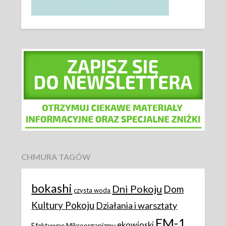
CHMURA TAGÓW
bokashi
Dni Pokoju
Dom
czysta woda
Kultury Pokoju
Działania i warsztaty
EM-1
ekowioski
Efektywne Mikroorganizmy