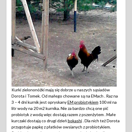
Kurki zielononóżki mają się dobrze u naszych sąsiadów
Dorota i Tomek. Od małego chowane są na EMach . Raz na
3 – 4 dni kurnik jest opryskany
EM probiotykiem
100 ml na
litr wody na 20 m2 kurnika. Nie za bardzo chcą one pić
probiotyk z wodą więc dostają razem z pszenżytem . Małe
kurczaki dostają co drugi dzień
bokashi
. Dla nich też Dorota
przygotuje papkę z płatków owsianych z probiotykiem.