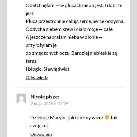
Odetchnęłam — w płucach niebo jest. I dobrze
jest.
Płuca przestronnie całują serce. Serce oddycha.
Oddycha niebem krew i ciało moje — całe.
A jeszcze nabrałam nieba w dłonie —
przyłożyłam je
do zmęczonych oczu. Bardziej niebieskie są
teraz
i błogie. Sławią świat.
Odpowiedz
Nicole
pisze:
2 maja 2015 o 07:25
Dziękuję Marylo , jaki piekny wierz
tak
czuję też
Odpowiedz