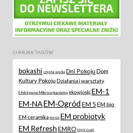
CHMURA TAGÓW
bokashi
Dni Pokoju
Dom
czysta woda
Kultury Pokoju
Działania i warsztaty
EM-1
ekowioski
Efektywne Mikroorganizmy
EM-Ogród
EM-NA
EM 5
EM bio
EM probiotyk
EM ceramika
EM NA
EM Refresh
EMRO
EM X Gold