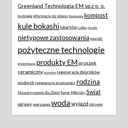
Greenland Technologia EM sp.z o. o.
kompost
hodowla
informacja do sklepu
Kamionka
kule bokashi
lubartów
Lublin
nicole
nietypowe zastosowania
powódż
pożyteczne technologie
produkty EM
proszek
prezentacja
ceramiczny
regeneracja zbiorników
przepisy
rodzina
wodnych
regeneracja środowisko
Swiat
Stowarzyszenie dla Ziemi
Super Mikroby
woda
wyjazd
uprawy
warszawa
zdrowie