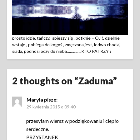
prosto idzie, tańczy, spieszy się , potknie – OJ !, dzielnie
wstaje , pobiega do kogoś , zmęczona jest, ledwo chodzi,
siada, podnosi oczy do nieba…………..KTO PATRZY ?
2 thoughts on “
Zaduma
”
Maryla
pisze:
29 kwietnia 2015 o 09:40
przesyłam wiersz w podziękowaniu i ciepło
serdeczne.
PRZYSTANEK