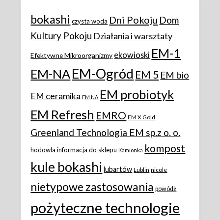
bokashi
Dni Pokoju
Dom
czysta woda
Kultury Pokoju
Działania i warsztaty
EM-1
ekowioski
Efektywne Mikroorganizmy
EM-Ogród
EM-NA
EM 5
EM bio
EM probiotyk
EM ceramika
EM NA
EM Refresh
EMRO
EM X Gold
Greenland Technologia EM sp.z o. o.
kompost
hodowla
informacja do sklepu
Kamionka
kule bokashi
lubartów
Lublin
nicole
nietypowe zastosowania
powódż
pożyteczne technologie