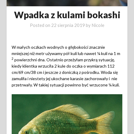
Wpadka z kulami bokashi
Posted on
22 sierpnia 2019
by
Nicole
W małych oczkach wodnych o głębokości znacznie
mniejszej niż metr używamy pół kuli lub nawet ¼ kuli na 1 m
2
powierzchni dna. Ostatnio przeżyłam przykrą sytuację,
kiedy klientka wrzuciła 2 kule do oczka o wymiarach 112
cm/69 cm/38 cm i jeszcze z doniczką z pośrodku. Woda się
zamuliła i niestety jej ukochane karasie zachorowały i nie
przetrwały. W takiej sytuacji powinno być wrzucone ¼ kuli.