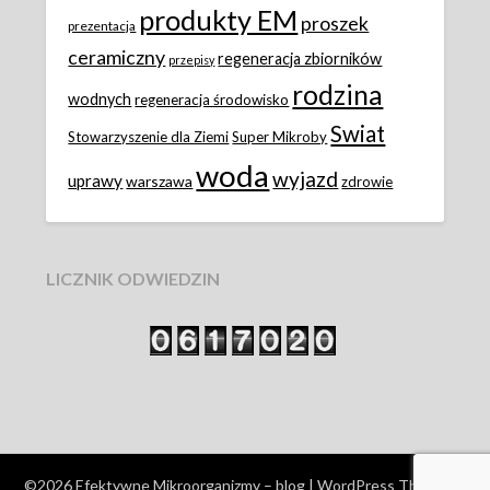
produkty EM
proszek
prezentacja
ceramiczny
regeneracja zbiorników
przepisy
rodzina
wodnych
regeneracja środowisko
Swiat
Stowarzyszenie dla Ziemi
Super Mikroby
woda
wyjazd
uprawy
warszawa
zdrowie
LICZNIK ODWIEDZIN
©2026 Efektywne Mikroorganizmy – blog
| WordPress Theme by