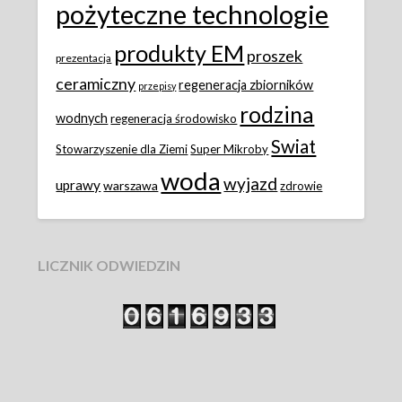
pożyteczne technologie
produkty EM
proszek
prezentacja
ceramiczny
regeneracja zbiorników
przepisy
rodzina
wodnych
regeneracja środowisko
Swiat
Stowarzyszenie dla Ziemi
Super Mikroby
woda
wyjazd
uprawy
warszawa
zdrowie
LICZNIK ODWIEDZIN