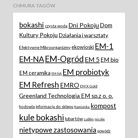
CHMURA TAGÓW
bokashi
Dni Pokoju
Dom
czysta woda
Kultury Pokoju
Działania i warsztaty
EM-1
ekowioski
Efektywne Mikroorganizmy
EM-Ogród
EM-NA
EM 5
EM bio
EM probiotyk
EM ceramika
EM NA
EM Refresh
EMRO
EM X Gold
Greenland Technologia EM sp.z o. o.
kompost
hodowla
informacja do sklepu
Kamionka
kule bokashi
lubartów
Lublin
nicole
nietypowe zastosowania
powódż