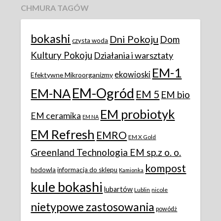
CHMURA TAGÓW
bokashi
Dni Pokoju
Dom
czysta woda
Kultury Pokoju
Działania i warsztaty
EM-1
ekowioski
Efektywne Mikroorganizmy
EM-Ogród
EM-NA
EM 5
EM bio
EM probiotyk
EM ceramika
EM NA
EM Refresh
EMRO
EM X Gold
Greenland Technologia EM sp.z o. o.
kompost
hodowla
informacja do sklepu
Kamionka
kule bokashi
lubartów
Lublin
nicole
nietypowe zastosowania
powódż