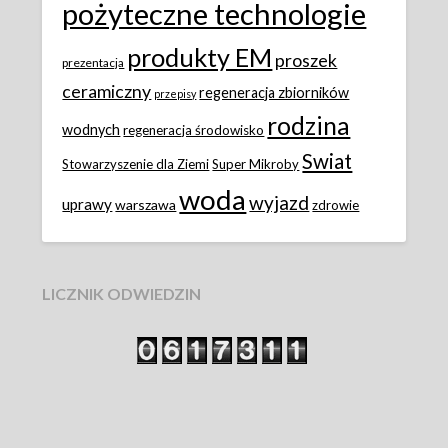
pożyteczne technologie
produkty EM
proszek
prezentacja
ceramiczny
regeneracja zbiorników
przepisy
rodzina
wodnych
regeneracja środowisko
Swiat
Stowarzyszenie dla Ziemi
Super Mikroby
woda
wyjazd
uprawy
warszawa
zdrowie
LICZNIK ODWIEDZIN