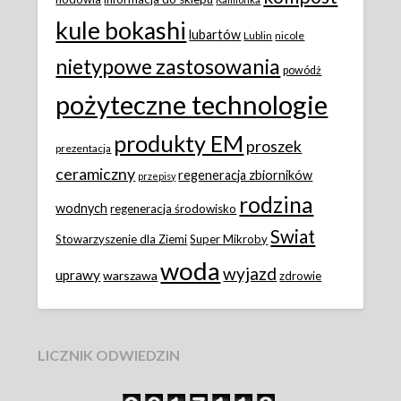
kule bokashi
lubartów
Lublin
nicole
nietypowe zastosowania
powódż
pożyteczne technologie
produkty EM
proszek
prezentacja
ceramiczny
regeneracja zbiorników
przepisy
rodzina
wodnych
regeneracja środowisko
Swiat
Stowarzyszenie dla Ziemi
Super Mikroby
woda
wyjazd
uprawy
warszawa
zdrowie
LICZNIK ODWIEDZIN