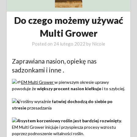
Do czego możemy używać
Multi Grower
Posted on
24 lutego 2022
by
Nicole
Zaprawiana nasion, opiekę nas
sadzonkami i inne .
EM Multi Grower
w pierwszym okresie uprawy
powoduje że
większy procent nasion kiełkuje
i to szybciej.
rośliny wyrażnie
łatwiej dochodzą do siebie po
stresie
przesadzania
system korzeniowy roślin jest bardziej rozwinięty
.
EM Multi Grower inicjuje i przyspiesza procesy wzrostu
poprzez podnoszenie witalności roślin.