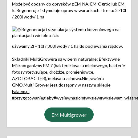
Może być dodany do oprysków z EM-NA, EM-Ogród lub EM-
5. Regeneruje i stymuluje upraw w warunkach stresu: 2l-10l
/ 200l wody/ 1 ha
Regeneracja i stymulacja systemu korzeniowego na
plantacjach wieloletnich:
używamy 2l – 10l / 300l wody / 1 ha do podlewania rzędów.
Składniki MultiGrowera są w pełni naturalne: Efektywne
Mikroorganizmy EM 7 (bakterie kwasu mlekowego, bakterie
fotosyntetyzujące, drożdże, promieniowce,
AZOTOBACTER), melasa trzcinowa.Nie zawiera
GMO.Multi Grower jest dostępny w naszym
sklepie
Falaem.pl
#przygotowaniegleby
#wysiewnasion
#wysiew
#wysiewam_własn
EM Multigrower