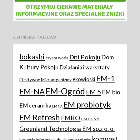
CHMURA TAGÓW
bokashi
Dni Pokoju
Dom
czysta woda
Kultury Pokoju
Działania i warsztaty
EM-1
ekowioski
Efektywne Mikroorganizmy
EM-Ogród
EM-NA
EM 5
EM bio
EM probiotyk
EM ceramika
EM NA
EM Refresh
EMRO
EM X Gold
Greenland Technologia EM sp.z o. o.
kompost
hodowla
informacja do sklepu
Kamionka