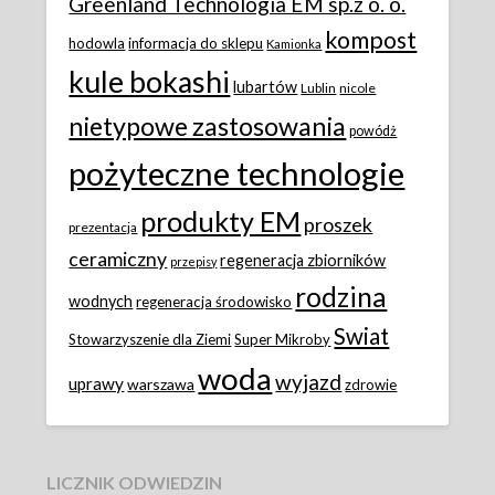
Greenland Technologia EM sp.z o. o.
kompost
hodowla
informacja do sklepu
Kamionka
kule bokashi
lubartów
Lublin
nicole
nietypowe zastosowania
powódż
pożyteczne technologie
produkty EM
proszek
prezentacja
ceramiczny
regeneracja zbiorników
przepisy
rodzina
wodnych
regeneracja środowisko
Swiat
Stowarzyszenie dla Ziemi
Super Mikroby
woda
wyjazd
uprawy
warszawa
zdrowie
LICZNIK ODWIEDZIN