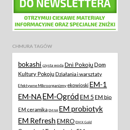
CHMURA TAGÓW
bokashi
Dni Pokoju
Dom
czysta woda
Kultury Pokoju
Działania i warsztaty
EM-1
ekowioski
Efektywne Mikroorganizmy
EM-Ogród
EM-NA
EM 5
EM bio
EM probiotyk
EM ceramika
EM NA
EM Refresh
EMRO
EM X Gold