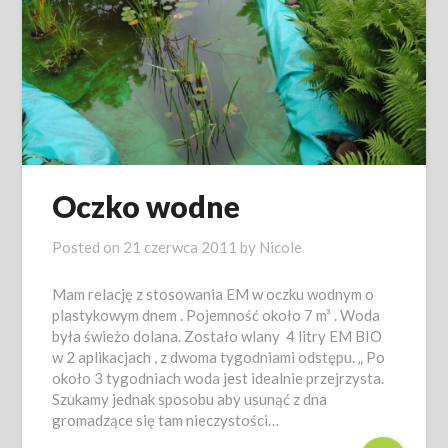
Oczko wodne
Posted on
21 czerwca 2011
by
Nicole
Mam relację z stosowania EM w oczku wodnym o
plastykowym dnem . Pojemność około 7 m³ . Woda
była świeżo dolana. Zostało wlany 4 litry EM BIO
w 2 aplikacjach , z dwoma tygodniami odstępu. „ Po
około 3 tygodniach woda jest idealnie przejrzysta.
Szukamy jednak sposobu aby usunąć z dna
gromadzące się tam nieczystości…