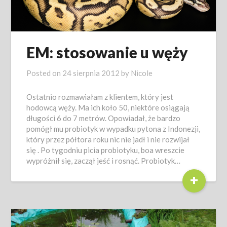
EM: stosowanie u węży
Posted on
24 sierpnia 2012
by
Nicole
Ostatnio rozmawiałam z klientem, który jest
hodowcą węży. Ma ich koło 50, niektóre osiągają
długości 6 do 7 metrów. Opowiadał, że bardzo
pomógł mu probiotyk w wypadku pytona z Indonezji,
który przez półtora roku nic nie jadł i nie rozwijał
się . Po tygodniu picia probiotyku, boa wreszcie
wypróżnił się, zaczął jeść i rosnąć. Probiotyk…
+