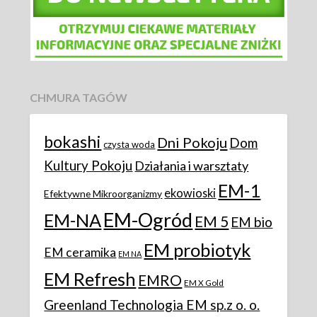
CHMURA TAGÓW
bokashi
Dni Pokoju
Dom
czysta woda
Kultury Pokoju
Działania i warsztaty
EM-1
ekowioski
Efektywne Mikroorganizmy
EM-Ogród
EM-NA
EM 5
EM bio
EM probiotyk
EM ceramika
EM NA
EM Refresh
EMRO
EM X Gold
Greenland Technologia EM sp.z o. o.