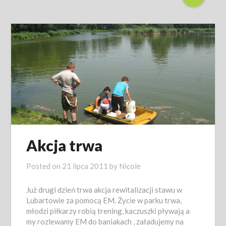
Akcja trwa
Posted on
21 lipca 2011
by
Nicole
Już drugi dzień trwa akcja rewitalizacji stawu w
Lubartowie za pomocą EM. Życie w parku trwa,
młodzi piłkarzy robią trening, kaczuszki pływają a
my rozlewamy EM do baniakach , załadujemy na