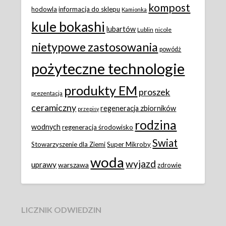
kompost
hodowla
informacja do sklepu
Kamionka
kule bokashi
lubartów
Lublin
nicole
nietypowe zastosowania
powódż
pożyteczne technologie
produkty EM
proszek
prezentacja
ceramiczny
regeneracja zbiorników
przepisy
rodzina
wodnych
regeneracja środowisko
Swiat
Stowarzyszenie dla Ziemi
Super Mikroby
woda
wyjazd
uprawy
warszawa
zdrowie
LICZNIK ODWIEDZIN