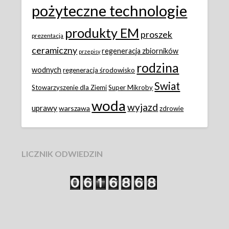
pożyteczne technologie
produkty EM
proszek
prezentacja
ceramiczny
regeneracja zbiorników
przepisy
rodzina
wodnych
regeneracja środowisko
Swiat
Stowarzyszenie dla Ziemi
Super Mikroby
woda
wyjazd
uprawy
warszawa
zdrowie
LICZNIK ODWIEDZIN