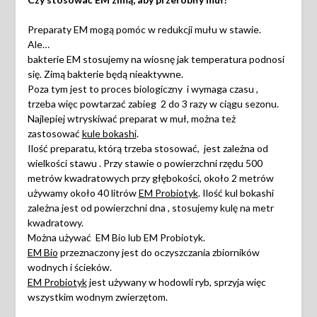
Preparaty EM mogą pomóc w redukcji mułu w stawie.
Ale…
bakterie EM stosujemy na wiosnę jak temperatura podnosi
się. Zimą bakterie będą nieaktywne.
Poza tym jest to proces biologiczny i wymaga czasu ,
trzeba więc powtarzać zabieg 2 do 3 razy w ciągu sezonu.
Najlepiej wtryskiwać preparat w muł, można też
zastosować
kule bokashi
.
Ilość preparatu, którą trzeba stosować, jest zależna od
wielkości stawu . Przy stawie o powierzchni rzędu 500
metrów kwadratowych przy głębokości, około 2 metrów
używamy około 40 litrów
EM Probiotyk
. Ilość kul bokashi
zależna jest od powierzchni dna , stosujemy kulę na metr
kwadratowy.
Można używać EM Bio lub EM Probiotyk.
EM Bio
przeznaczony jest do oczyszczania zbiorników
wodnych i ścieków.
EM Probiotyk
jest używany w hodowli ryb, sprzyja więc
wszystkim wodnym zwierzętom.