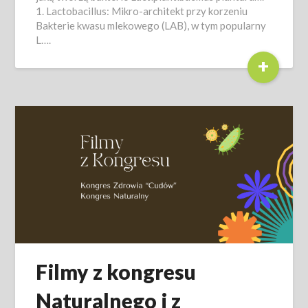
1. Lactobacillus: Mikro-architekt przy korzeniu
Bakterie kwasu mlekowego (LAB), w tym popularny
L….
+
Filmy z kongresu
Naturalnego i z