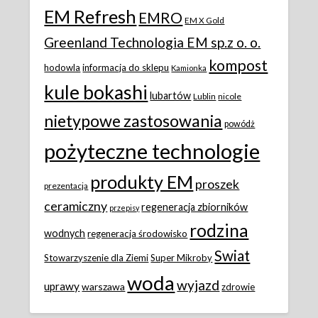
EM Refresh
EMRO
EM X Gold
Greenland Technologia EM sp.z o. o.
kompost
hodowla
informacja do sklepu
Kamionka
kule bokashi
lubartów
Lublin
nicole
nietypowe zastosowania
powódż
pożyteczne technologie
produkty EM
proszek
prezentacja
ceramiczny
regeneracja zbiorników
przepisy
rodzina
wodnych
regeneracja środowisko
Swiat
Stowarzyszenie dla Ziemi
Super Mikroby
woda
wyjazd
uprawy
warszawa
zdrowie