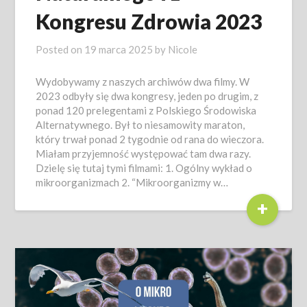
Kongresu Zdrowia 2023
Posted on
19 marca 2025
by
Nicole
Wydobywamy z naszych archiwów dwa filmy. W
2023 odbyły się dwa kongresy, jeden po drugim, z
ponad 120 prelegentami z Polskiego Środowiska
Alternatywnego. Był to niesamowity maraton,
który trwał ponad 2 tygodnie od rana do wieczora.
Miałam przyjemność występować tam dwa razy.
Dzielę się tutaj tymi filmami: 1. Ogólny wykład o
mikroorganizmach 2. “Mikroorganizmy w…
+