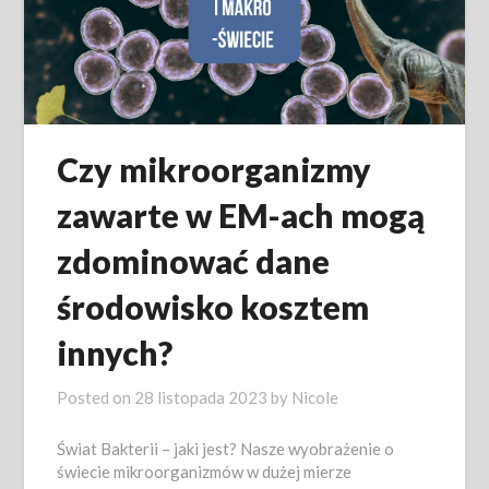
Czy mikroorganizmy
zawarte w EM-ach mogą
zdominować dane
środowisko kosztem
innych?
Posted on
28 listopada 2023
by
Nicole
Świat Bakterii – jaki jest? Nasze wyobrażenie o
świecie mikroorganizmów w dużej mierze