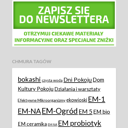
CHMURA TAGÓW
bokashi
Dni Pokoju
Dom
czysta woda
Kultury Pokoju
Działania i warsztaty
EM-1
ekowioski
Efektywne Mikroorganizmy
EM-Ogród
EM-NA
EM 5
EM bio
EM probiotyk
EM ceramika
EM NA