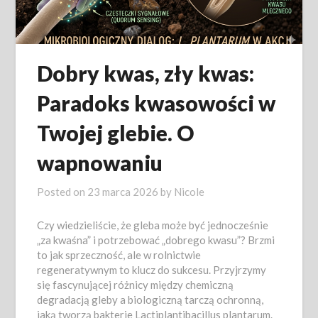
Dobry kwas, zły kwas:
Paradoks kwasowości w
Twojej glebie. O
wapnowaniu
Posted on
23 marca 2026
by
Nicole
Czy wiedzieliście, że gleba może być jednocześnie
„za kwaśna” i potrzebować „dobrego kwasu”? Brzmi
to jak sprzeczność, ale w rolnictwie
regeneratywnym to klucz do sukcesu. Przyjrzymy
się fascynującej różnicy między chemiczną
degradacją gleby a biologiczną tarczą ochronną,
jaką tworzą bakterie Lactiplantibacillus plantarum.