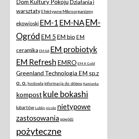
Dom Kultury Pokoju
Działania i
warsztaty
Efektywne Mikroorganizmy
EM-
EM-1
EM-NA
ekowioski
Ogród
EM 5
EM bio
EM
EM probiotyk
ceramika
EM NA
EM Refresh
EMRO
EM X Gold
Greenland Technologia EM sp.z
o. o.
hodowla
informacja do sklepu
Kamionka
kule bokashi
kompost
nietypowe
lubartów
Lublin
nicole
zastosowania
powódż
pożyteczne