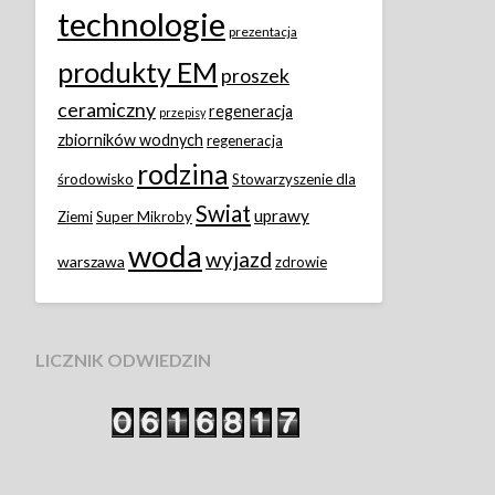
technologie
prezentacja
produkty EM
proszek
ceramiczny
regeneracja
przepisy
zbiorników wodnych
regeneracja
rodzina
środowisko
Stowarzyszenie dla
Swiat
uprawy
Ziemi
Super Mikroby
woda
wyjazd
warszawa
zdrowie
LICZNIK ODWIEDZIN