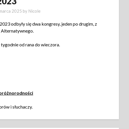
2023
marca 2025
by
Nicole
23 odbyły się dwa kongresy, jeden po drugim, z
 Alternatywnego.
 tygodnie od rana do wieczora.
ioróżnorodności
orów i słuchaczy.