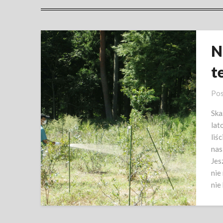
N
t
Pos
Ska
lat
liś
nas
Jes
nie
nie