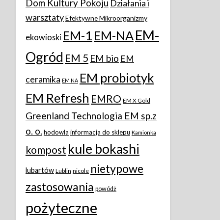
Dom Kultury Pokoju
Działania i
warsztaty
Efektywne Mikroorganizmy
EM-
EM-1
EM-NA
ekowioski
Ogród
EM 5
EM bio
EM
EM probiotyk
ceramika
EM NA
EM Refresh
EMRO
EM X Gold
Greenland Technologia EM sp.z
o. o.
hodowla
informacja do sklepu
Kamionka
kule bokashi
kompost
nietypowe
lubartów
Lublin
nicole
zastosowania
powódż
pożyteczne