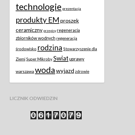
technologie
prezentacja
produkty EM
proszek
ceramiczny
regeneracja
przepisy
zbiorników wodnych
regeneracja
rodzina
środowisko
Stowarzyszenie dla
Swiat
uprawy
Ziemi
Super Mikroby
woda
wyjazd
warszawa
zdrowie
LICZNIK ODWIEDZIN