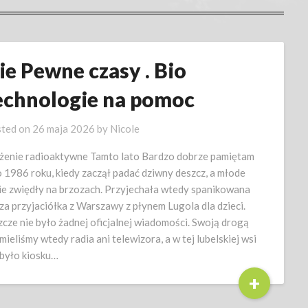
ie Pewne czasy . Bio
echnologie na pomoc
ted on
26 maja 2026
by
Nicole
żenie radioaktywne Tamto lato Bardzo dobrze pamiętam
o 1986 roku, kiedy zaczął padać dziwny deszcz, a młode
cie zwiędły na brzozach. Przyjechała wtedy spanikowana
za przyjaciółka z Warszawy z płynem Lugola dla dzieci.
zcze nie było żadnej oficjalnej wiadomości. Swoją drogą
 mieliśmy wtedy radia ani telewizora, a w tej lubelskiej wsi
 było kiosku…
+