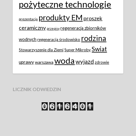
pożyteczne technologie
produkty EM
proszek
prezentacja
ceramiczny
regeneracja zbiorników
przepisy
rodzina
wodnych
regeneracja środowisko
Swiat
Stowarzyszenie dla Ziemi
Super Mikroby
woda
wyjazd
uprawy
warszawa
zdrowie
LICZNIK ODWIEDZIN