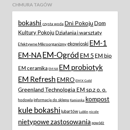
CHMURA TAGÓW
bokashi
Dni Pokoju
Dom
czysta woda
Kultury Pokoju
Działania i warsztaty
EM-1
ekowioski
Efektywne Mikroorganizmy
EM-Ogród
EM-NA
EM 5
EM bio
EM probiotyk
EM ceramika
EM NA
EM Refresh
EMRO
EM X Gold
Greenland Technologia EM sp.z o. o.
kompost
hodowla
informacja do sklepu
Kamionka
kule bokashi
lubartów
Lublin
nicole
nietypowe zastosowania
powódż