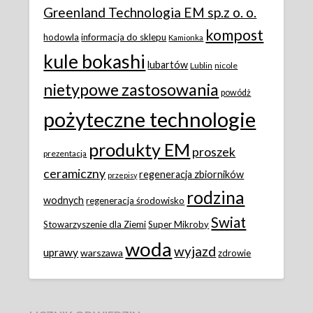
Greenland Technologia EM sp.z o. o.
kompost
hodowla
informacja do sklepu
Kamionka
kule bokashi
lubartów
Lublin
nicole
nietypowe zastosowania
powódż
pożyteczne technologie
produkty EM
proszek
prezentacja
ceramiczny
regeneracja zbiorników
przepisy
rodzina
wodnych
regeneracja środowisko
Swiat
Stowarzyszenie dla Ziemi
Super Mikroby
woda
wyjazd
uprawy
warszawa
zdrowie