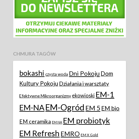
CHMURA TAGÓW
bokashi
Dni Pokoju
Dom
czysta woda
Kultury Pokoju
Działania i warsztaty
EM-1
ekowioski
Efektywne Mikroorganizmy
EM-Ogród
EM-NA
EM 5
EM bio
EM probiotyk
EM ceramika
EM NA
EM Refresh
EMRO
EM X Gold