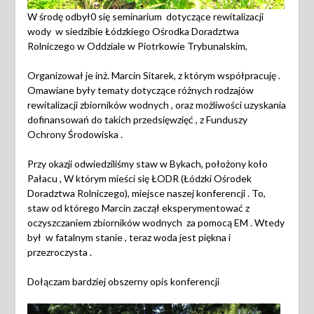
W środę odbył0 się seminarium dotyczące rewitalizacji
wody
w siedzibie Łódzkiego Ośrodka Doradztwa
Rolniczego w Oddziale w Piotrkowie Trybunalskim,
Organizował je inż. Marcin Sitarek, z którym współpracuję .
Omawiane były tematy dotyczące różnych rodzajów
rewitalizacji zbiorników wodnych , oraz możliwości uzyskania
dofinansowań do takich przedsięwzięć , z Funduszy
Ochrony Środowiska .
Przy okazji odwiedziliśmy staw w Bykach, położony koło
Pałacu , W którym mieści się ŁODR (Łódzki Ośrodek
Doradztwa Rolniczego), miejsce naszej konferencji . To,
staw od którego Marcin zaczął eksperymentować z
oczyszczaniem zbiorników wodnych
za pomocą EM . Wtedy
był
w fatalnym stanie , teraz woda jest piękna i
przezroczysta .
Dołączam bardziej obszerny opis konferencji