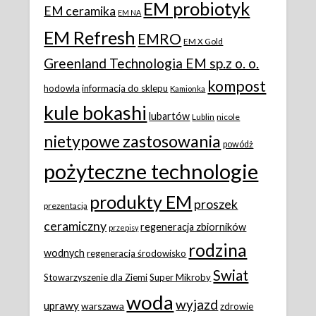
EM probiotyk
EM ceramika
EM NA
EM Refresh
EMRO
EM X Gold
Greenland Technologia EM sp.z o. o.
kompost
hodowla
informacja do sklepu
Kamionka
kule bokashi
lubartów
Lublin
nicole
nietypowe zastosowania
powódż
pożyteczne technologie
produkty EM
proszek
prezentacja
ceramiczny
regeneracja zbiorników
przepisy
rodzina
wodnych
regeneracja środowisko
Swiat
Stowarzyszenie dla Ziemi
Super Mikroby
woda
wyjazd
uprawy
warszawa
zdrowie