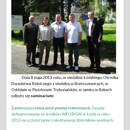
Dnia 8 maja 2013 roku, w siedzibie Łódzkiego Ośrodka
Doradztwa Rolniczego z siedzibą w Bratoszewicach, w
Oddziale w Piotrkowie Trybunalskim, w zamku w Bykach
odbyło się
seminarium:
Zanieczyszczenia wód powierzchniowych.
Zasady
dofinansowania ze środków WFOŚiGW w Łodzi w roku
2013 na oczyszczanie i rekultywację zbiorników wodnych.