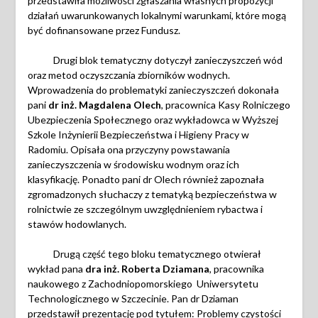
przedstawiła możliwości zgłaszania własnych propozycji
działań uwarunkowanych lokalnymi warunkami, które mogą
być dofinansowane przez Fundusz.
Drugi blok tematyczny dotyczył zanieczyszczeń wód
oraz metod oczyszczania zbiorników wodnych.
Wprowadzenia do problematyki zanieczyszczeń dokonała
pani
dr inż.
Magdalena Olech
, pracownica Kasy Rolniczego
Ubezpieczenia Społecznego oraz wykładowca w Wyższej
Szkole Inżynierii Bezpieczeństwa i Higieny Pracy w
Radomiu. Opisała ona przyczyny powstawania
zanieczyszczenia w środowisku wodnym oraz ich
klasyfikację. Ponadto pani dr Olech również zapoznała
zgromadzonych słuchaczy z tematyką bezpieczeństwa w
rolnictwie ze szczególnym uwzględnieniem rybactwa i
stawów hodowlanych.
Drugą część tego bloku tematycznego otwierał
wykład pana
dra inż. Roberta Dziamana
, pracownika
naukowego z Zachodniopomorskiego
Uniwersytetu
Technologicznego w Szczecinie. Pan dr Dziaman
przedstawił prezentację pod tytułem:
Problemy czystości