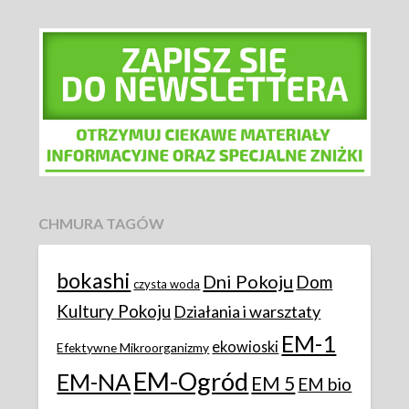
CHMURA TAGÓW
bokashi
Dni Pokoju
Dom
czysta woda
Kultury Pokoju
Działania i warsztaty
EM-1
ekowioski
Efektywne Mikroorganizmy
EM-Ogród
EM-NA
EM 5
EM bio