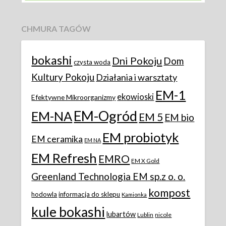
CHMURA TAGÓW
bokashi
Dni Pokoju
Dom
czysta woda
Kultury Pokoju
Działania i warsztaty
EM-1
ekowioski
Efektywne Mikroorganizmy
EM-Ogród
EM-NA
EM 5
EM bio
EM probiotyk
EM ceramika
EM NA
EM Refresh
EMRO
EM X Gold
Greenland Technologia EM sp.z o. o.
kompost
hodowla
informacja do sklepu
Kamionka
kule bokashi
lubartów
Lublin
nicole