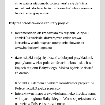
mnie ważna wiadomość to że zmieniła się definicja
ekowiosek, dodano to że może ona być stworzona na
bazie tradycyjnej wioski.
Były też przedstawione rezultaty projektu
Rekomendacje dla rządów krajów regionu Bałtyku i
komisji Europejskiej dotyczących zmian prawa i
kierunków wspierających powstanie ekowiosek
www.balticecovillages.eu
dwie k
siążki mają się ukazać z dobrymi przykładami,
praktykami w ekospołecznościach i ekowioskach w
krajach regionu Bałtyckiego. Można będzie je dostać
za darmo:
Kontakt z Adamem Cwikiem koordynator projektu w
Polsce :
acwik@zpsb.szczecin.pl
.
Interaktywna mapa z ekowioskami i eko inycjatywami
w krajach regionu Bałtyckiego . Warto się rejestrować,
na razie w Polsce jest raczej pusto