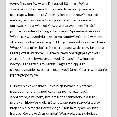
wytwórcy serów w wsi Darguziai 80 km od Wilna
.
www.surininkunamai.lt
. Po wielu latach spędzonych
pracując w korporacji Cheesmaker postanowił opuścić
miasto, nauczyć się w Francji sztuki robienia serów i
sprowadzać na wieś gdzie wytwarza wysokiej jakości
produkty z mleka koziego i krowiego. Sprzedawane są w
Wilnie raz w tygodniu, często na zamówienie i też w małym
sklepie przy barze serowym, który otworzył w swoim domu.
Wraz z żoną mieszkają pół roku na pastwiskach w jurtach a
resztę czasu w domku. Barek wtedy obsługuje synowa i
zatrudnione dziewczyny ze wsi. Od sąsiadów kupuje
warzywa i paszę dla zwierząt. Jego ambicją jest
powstrzymanie rozpadu uroczej wsi Darguziai a nawet danie
jej drugiego życia.
O innych ekowioskach I ekoinicjatywach słyszałam
poprzedniego dnia pod czas licznych prezentacji.
Konferencja w której brałam udział zakończyła 3 letni
projekt “ Ekowioski dla zrównoważonego rozwoju wsi w
krajach koło morza Bałtyckiego “. Miała miejsce w Hotelu
Europa Royale w Druskininkai. Wprawdzie zaskakująco