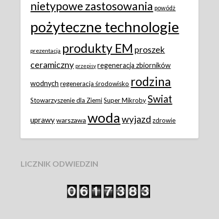
nietypowe zastosowania
powódż
pożyteczne technologie
produkty EM
proszek
prezentacja
ceramiczny
regeneracja zbiorników
przepisy
rodzina
wodnych
regeneracja środowisko
Swiat
Stowarzyszenie dla Ziemi
Super Mikroby
woda
wyjazd
uprawy
warszawa
zdrowie
LICZNIK ODWIEDZIN