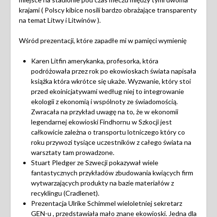
krajami ( Polscy kibice nosili bardzo obrażające transparenty
na temat Litwy i Litwinów ).
Wśród prezentacji, które zapadłe mi w pamięci wymienię
Karen Litfin amerykanka, profesorka, która
podróżowała przez rok po ekowioskach świata napisała
książka która wkrótce się ukaże. Wyzwanie, który stoi
przed ekoinicjatywami według niej to integrowanie
ekologii z ekonomią i wspólnoty ze świadomością.
Zwracała na przykład uwagę na to, że w ekonomii
legendarnej ekowioski Findhornu w Szkocji jest
całkowicie zależna o transportu lotniczego który co
roku przywozi tysiące uczestników z całego świata na
warsztaty tam prowadzone.
Stuart Pledger ze Szwecji pokazywał wiele
fantastycznych przykładów zbudowania kwiących firm
wytwarzających produkty na bazie materiałów z
recyklingu (Cradlenet).
Prezentacja Ulrike Schimmel wieloletniej sekretarz
GEN-u , przedstawiała mało znane ekowioski. Jedna dla