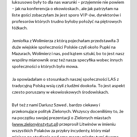
luksusowo były to dla nas warunki – przyjemnie nie powiem
– jak na konferencja o ekowioskach , ale jak patrzyłam na
liste gości zobaczyłam że jest sporo VIP-ów, dyrektorów i
profesorów których trudno byłoby położyć na piętrowych
łóżkach.
Jemiołka z Wolimierza z którą pojechałam przedstawiła 3
duże wiejskie społeczności Polskie czyli około Pupki na
Mazurach, Wolimierz i nas, pod kątem sztuki, bo to jest nasz
wspólny mianownik oraz też nasza specyfika wobec innych
społeczności o których było mowa.
Ja opowiadałam o stosunkach naszej społeczności LAS z
tradycyjną Polską wsią czyli z ludźmi dookoła. To jest aspekt
czesto poruszany w ekowioskowych środowiskach.
Był też z nami Dariusz Szwed , bardzo ciekawy i
przekonujące polityk Zielonych. Wszyscy doceniliśmy to, że
na początku swojej prezentacji o Zielonych miastach
(
www.zielonyinstytut.pl
) przeprosił Litwinów w imieniu
wszystkich Polaków za przykry incydenty, który miał
miejsce na stadionie pod czas meczu między tymi dwoma