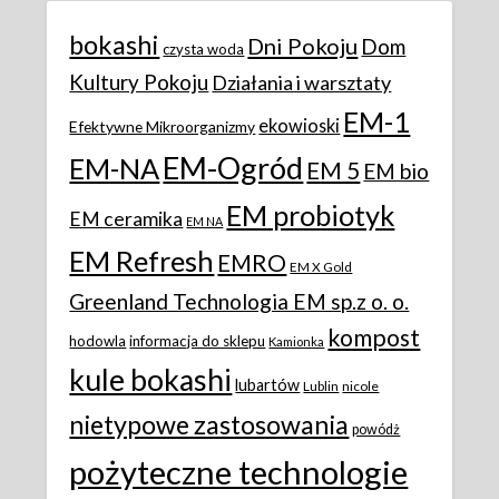
bokashi
Dni Pokoju
Dom
czysta woda
Kultury Pokoju
Działania i warsztaty
EM-1
ekowioski
Efektywne Mikroorganizmy
EM-Ogród
EM-NA
EM 5
EM bio
EM probiotyk
EM ceramika
EM NA
EM Refresh
EMRO
EM X Gold
Greenland Technologia EM sp.z o. o.
kompost
hodowla
informacja do sklepu
Kamionka
kule bokashi
lubartów
Lublin
nicole
nietypowe zastosowania
powódż
pożyteczne technologie