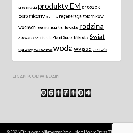
produkty EM
proszek
prezentacja
ceramiczny
regeneracja zbiorników
przepisy
rodzina
wodnych
regeneracja środowisko
Swiat
Stowarzyszenie dla Ziemi
Super Mikroby
woda
wyjazd
uprawy
warszawa
zdrowie
LICZNIK ODWIEDZIN
©2026 Efektywne Mikroorganizmy – blog
| WordPress Theme by