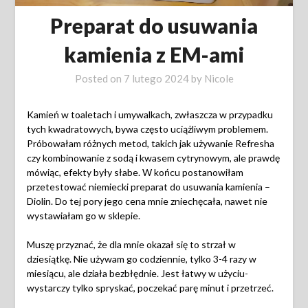
Preparat do usuwania
kamienia z EM-ami
Posted on
7 lutego 2024
by
Nicole
Kamień w toaletach i umywalkach, zwłaszcza w przypadku
tych kwadratowych, bywa często uciążliwym problemem.
Próbowałam różnych metod, takich jak używanie Refresha
czy kombinowanie z sodą i kwasem cytrynowym, ale prawdę
mówiąc, efekty były słabe. W końcu postanowiłam
przetestować niemiecki preparat do usuwania kamienia –
Diolin. Do tej pory jego cena mnie zniechęcała, nawet nie
wystawiałam go w sklepie.
Muszę przyznać, że dla mnie okazał się to strzał w
dziesiątkę. Nie używam go codziennie, tylko 3-4 razy w
miesiącu, ale działa bezbłędnie. Jest łatwy w użyciu-
wystarczy tylko spryskać, poczekać parę minut i przetrzeć.