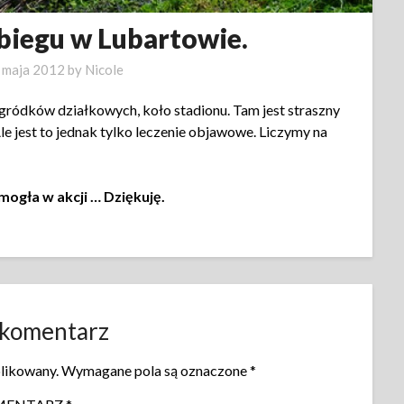
abiegu w Lubartowie.
 maja 2012
by
Nicole
ródków działkowych, koło stadionu. Tam jest straszny
e jest to jednak tylko leczenie objawowe. Liczymy na
mogła w akcji … Dziękuję.
 komentarz
blikowany.
Wymagane pola są oznaczone
*