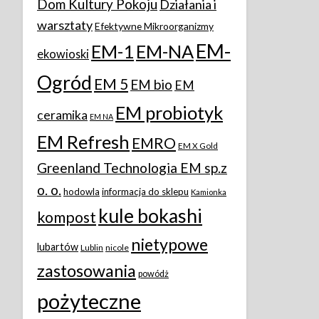
Dom Kultury Pokoju
Działania i
warsztaty
Efektywne Mikroorganizmy
EM-
EM-1
EM-NA
ekowioski
Ogród
EM 5
EM bio
EM
EM probiotyk
ceramika
EM NA
EM Refresh
EMRO
EM X Gold
Greenland Technologia EM sp.z
o. o.
hodowla
informacja do sklepu
Kamionka
kule bokashi
kompost
nietypowe
lubartów
Lublin
nicole
zastosowania
powódż
pożyteczne