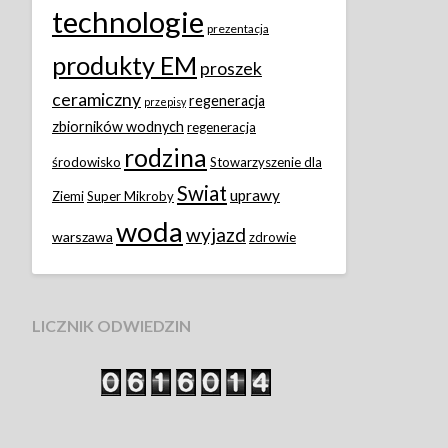
technologie
prezentacja
produkty EM
proszek
ceramiczny
regeneracja
przepisy
zbiorników wodnych
regeneracja
rodzina
środowisko
Stowarzyszenie dla
Swiat
uprawy
Ziemi
Super Mikroby
woda
wyjazd
warszawa
zdrowie
LICZNIK ODWIEDZIN