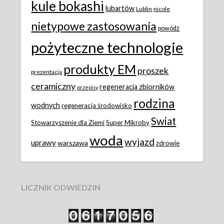
kule bokashi
lubartów
Lublin
nicole
nietypowe zastosowania
powódż
pożyteczne technologie
produkty EM
proszek
prezentacja
ceramiczny
regeneracja zbiorników
przepisy
rodzina
wodnych
regeneracja środowisko
Swiat
Stowarzyszenie dla Ziemi
Super Mikroby
woda
wyjazd
uprawy
warszawa
zdrowie
LICZNIK ODWIEDZIN