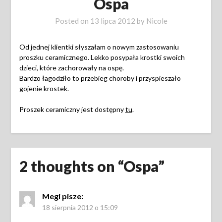
Ospa
Posted on
13 lipca 2012
by
Nicole
Od jednej klientki słyszałam o nowym zastosowaniu
proszku ceramicznego. Lekko posypała krostki swoich
dzieci, które zachorowały na ospę.
Bardzo łagodziło to przebieg choroby i przyspieszało
gojenie krostek.
Proszek ceramiczny jest dostępny
tu
.
2 thoughts on “
Ospa
”
Megi
pisze:
18 sierpnia 2012 o 15:09