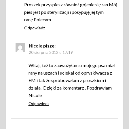
Proszek przyspiesz również gojenie się ran.Mój
pies jest po sterylizacji i posypuję jej tym
ranę.Polecam
Odpowiedz
Nicole
pisze:
20 sierpnia 2012 o 17:19
Witaj , też to zauważyłam u mojego psa miał
rany na uszach i uciekał od opryskiwacza z
EM i tak że spróbowałam z proszkiem i
działa . Dzięki za komentarz . Pozdrawiam
Nicole
Odpowiedz