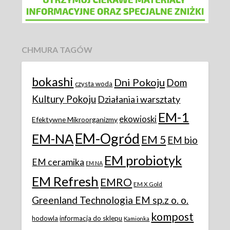
CHMURA TAGÓW
bokashi
Dni Pokoju
Dom
czysta woda
Kultury Pokoju
Działania i warsztaty
EM-1
ekowioski
Efektywne Mikroorganizmy
EM-Ogród
EM-NA
EM 5
EM bio
EM probiotyk
EM ceramika
EM NA
EM Refresh
EMRO
EM X Gold
Greenland Technologia EM sp.z o. o.
kompost
hodowla
informacja do sklepu
Kamionka