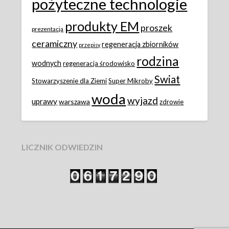
pożyteczne technologie
produkty EM
proszek
prezentacja
ceramiczny
regeneracja zbiorników
przepisy
rodzina
wodnych
regeneracja środowisko
Swiat
Stowarzyszenie dla Ziemi
Super Mikroby
woda
wyjazd
uprawy
warszawa
zdrowie
LICZNIK ODWIEDZIN