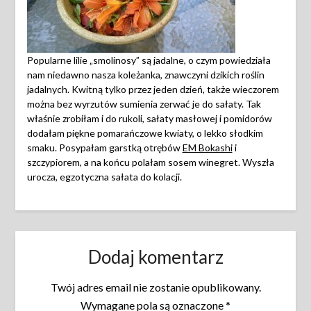
Popularne lilie „smolinosy” są jadalne, o czym powiedziała
nam niedawno nasza koleżanka, znawczyni dzikich roślin
jadalnych. Kwitną tylko przez jeden dzień, także wieczorem
można bez wyrzutów sumienia zerwać je do sałaty. Tak
właśnie zrobiłam i do rukoli, sałaty masłowej i pomidorów
dodałam piękne pomarańczowe kwiaty, o lekko słodkim
smaku. Posypałam garstką otrębów
EM Bokashi
i
szczypiorem, a na końcu polałam sosem winegret. Wyszła
urocza, egzotyczna sałata do kolacji.
Dodaj komentarz
Twój adres email nie zostanie opublikowany.
Wymagane pola są oznaczone
*