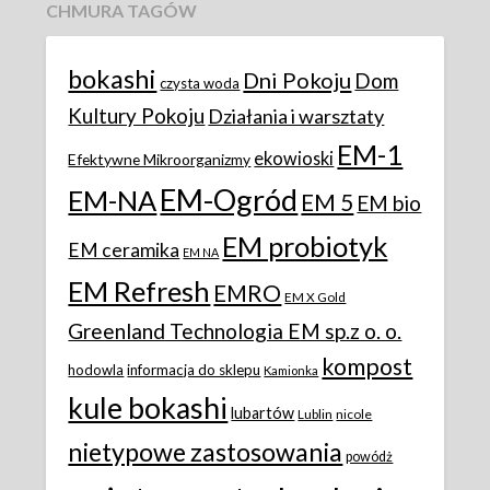
CHMURA TAGÓW
bokashi
Dni Pokoju
Dom
czysta woda
Kultury Pokoju
Działania i warsztaty
EM-1
ekowioski
Efektywne Mikroorganizmy
EM-Ogród
EM-NA
EM 5
EM bio
EM probiotyk
EM ceramika
EM NA
EM Refresh
EMRO
EM X Gold
Greenland Technologia EM sp.z o. o.
kompost
hodowla
informacja do sklepu
Kamionka
kule bokashi
lubartów
Lublin
nicole
nietypowe zastosowania
powódż