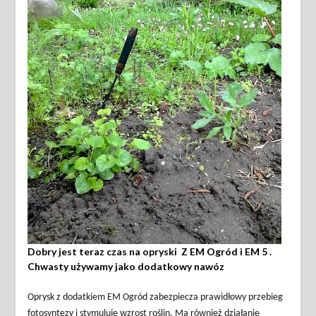
Dobry jest teraz czas na opryski Z EM Ogród i EM 5 .
Chwasty używamy jako dodatkowy nawóz
Oprysk z dodatkiem EM Ogród zabezpiecza prawidłowy przebieg
fotosyntezy i stymuluje wzrost roślin. Ma również działanie