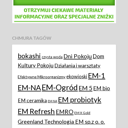
CHMURA TAGÓW
bokashi
Dni Pokoju
Dom
czysta woda
Kultury Pokoju
Działania i warsztaty
EM-1
ekowioski
Efektywne Mikroorganizmy
EM-Ogród
EM-NA
EM 5
EM bio
EM probiotyk
EM ceramika
EM NA
EM Refresh
EMRO
EM X Gold
Greenland Technologia EM sp.z o. o.