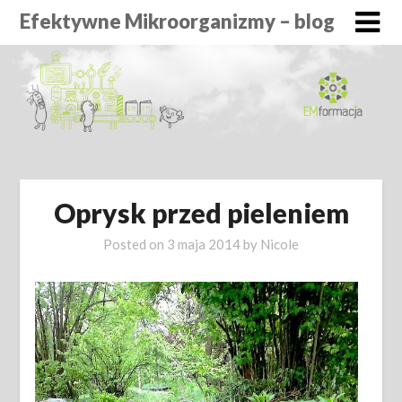
Efektywne Mikroorganizmy – blog
Oprysk przed pieleniem
Posted on
3 maja 2014
by
Nicole