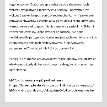
regeneracyjne. Doskonale sprawdza się po zahamowaniach
wzrostu związanych z niekorzystną pogodą. . Korzystnie jest
wykonać zabieg bezpośrednio przed mechanicznymi zabiegami
usuwania chwastów i spulchniania gleby, dzięki czemu uzyskamy
wzmocnienie efektu spulchniania ziemi oraz zasiedlimy EM-ami
zniszczone chwasty, które szybciej się rozłożą i nie będą
siedliskiem dla patogenów. Konieczne jest zachowanie karencji po
chemicznych zabiegach herbicydowych i fungicydowych
przynajmniej 7 dni przed lub 7 dni po oprysku EM.
Zabiegi z EM można wykonywać w trakcie opadów bez utraty ich
efektywności, gdy skuteczność innych zabiegów ochronnych jest
ograniczona.
EM Ogród można kupić pod linkiem –
https://falaem.pl/sklep/em-ogrod-1-litr-naturalny-nawoz/
,
EM-5 –
https://falaem.pl/sklep/em-5-1-litr-ochrona-roslin/