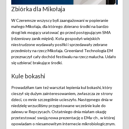
Zbiórka dla Mikołaja
W Czeremsze wszyscy byli zaangażowani w popieranie
małego Mikołaja, dla którego zbierano środki na bardzo
drogi lek mogący uratować go przed postępującym SMA
(rdzeniowy zanik mięśni). Koła gospodyń wiejskich
niestrudzone wydawały posiłki i sprzedawały zebrane
przedmioty na rzecz Mikołaja. Greenland Technologia EM
przeznaczył cały dochód festiwalu na rzecz malucha. Udało
się uzbierać brakujące środki.
Kule bokashi
Prowadziłam tam też warsztat lepienia kul bokashi, który
cieszył się dużym zainteresowaniem, zwłaszcza ze strony
dzieci, co mnie szczególnie ucieszyło. Następnego dnia w
niedzielę wrzuciliśmy przygotowane wcześnie kule do
zalewu w Repczycach. Ostatniego dnia miałam okazję
przetestować swoją nowa prezentację o EMa-ch , w której
opowiadam o niesamowitym internecie mikrobiologicznym.