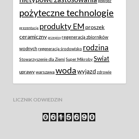
powódż
pożyteczne technologie
produkty EM
proszek
prezentacja
ceramiczny
regeneracja zbiorników
przepisy
rodzina
wodnych
regeneracja środowisko
Swiat
Stowarzyszenie dla Ziemi
Super Mikroby
woda
wyjazd
uprawy
warszawa
zdrowie
LICZNIK ODWIEDZIN