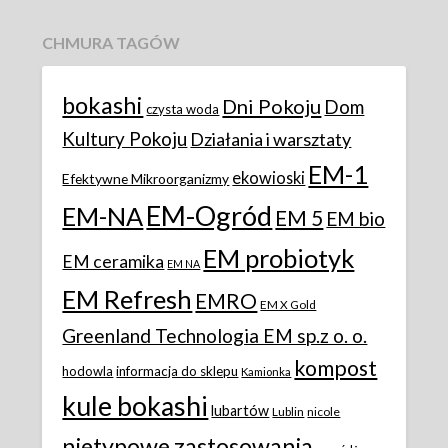
CHMURA TAGÓW
bokashi
Dni Pokoju
Dom
czysta woda
Kultury Pokoju
Działania i warsztaty
EM-1
ekowioski
Efektywne Mikroorganizmy
EM-Ogród
EM-NA
EM 5
EM bio
EM probiotyk
EM ceramika
EM NA
EM Refresh
EMRO
EM X Gold
Greenland Technologia EM sp.z o. o.
kompost
hodowla
informacja do sklepu
Kamionka
kule bokashi
lubartów
Lublin
nicole
nietypowe zastosowania