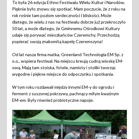
To była 26 edycja Ethno Festiwalu Wielu Kultur i Narodów.
Pięknie było znowu się spotkać. Mam poczucie, że z roku na
rok rośnie tam poziom serdeczności i bliskości. Może
dlatego, że wielu z nas na festiwalu dobrze już przekroczyło
50 lat, a może dlatego, że Gminnemu Ośrodkowi Kultury
udaje się porywać mieszkańców Czeremchy. Przechodzą
popierać swoją znakomitą kapelę Czeremszyna!
Od lat nasza firma matka, Greenland Technologia EM Sp. z
o.o., wspiera festiwal. Na miejscu kreują cudną wioskę EM-
ową. Mają tam stoiska, fotele, namioty i stoliki tworząc
wygodne i piękne miejsce do odpoczynku i spotkania.
W tym roku rozdawali między innymi EM-y do ogrodu i
ferment z suszonej pokrzywy, pachnący miłym kwaśnym
EM-em. Były również probiotyczne napoje.