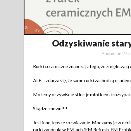
Odzyskiwanie star
Posted on
27 s
Rurki ceramiczne znane są z tego, że zmiękczają
ALE… zdarza się, że same rurki zachodzą osadem 
Możemy oczywiście stłuc je młotkiem i rozsypać 
Skądże znowu!!!!
Jest inne, lepsze rozwiązanie. Moczymy je w occie
rurki zanocują w EM-ach (EM Refresh, EM Probi