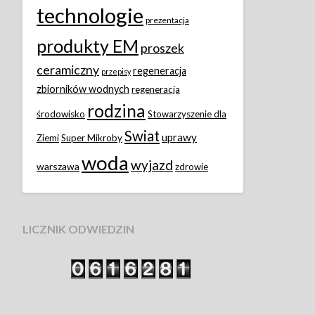
technologie
prezentacja
produkty EM
proszek
ceramiczny
regeneracja
przepisy
zbiorników wodnych
regeneracja
rodzina
środowisko
Stowarzyszenie dla
Swiat
uprawy
Ziemi
Super Mikroby
woda
wyjazd
warszawa
zdrowie
LICZNIK ODWIEDZIN