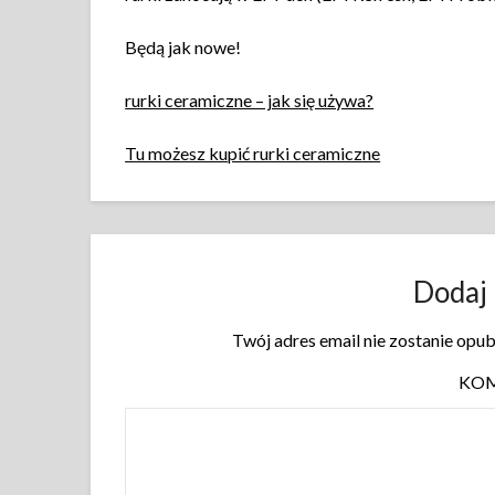
Będą jak nowe!
rurki ceramiczne – jak się używa?
Tu możesz kupić rurki ceramiczne
Dodaj
Twój adres email nie zostanie opu
KO