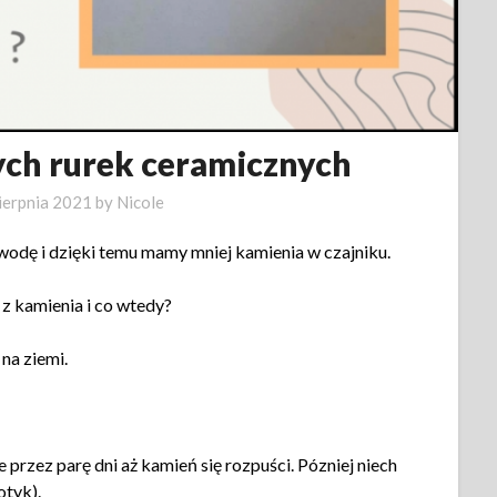
ych rurek ceramicznych
ierpnia 2021
by
Nicole
 wodę i dzięki temu mamy mniej kamienia w czajniku.
z kamienia i co wtedy?
na ziemi.
 przez parę dni aż kamień się rozpuści. Pózniej niech
otyk).