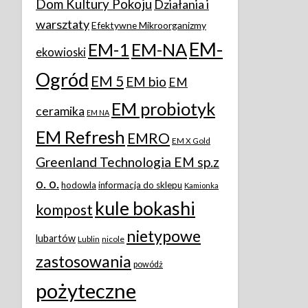
Dom Kultury Pokoju
Działania i
warsztaty
Efektywne Mikroorganizmy
EM-
EM-1
EM-NA
ekowioski
Ogród
EM 5
EM bio
EM
EM probiotyk
ceramika
EM NA
EM Refresh
EMRO
EM X Gold
Greenland Technologia EM sp.z
o. o.
hodowla
informacja do sklepu
Kamionka
kule bokashi
kompost
nietypowe
lubartów
Lublin
nicole
zastosowania
powódż
pożyteczne