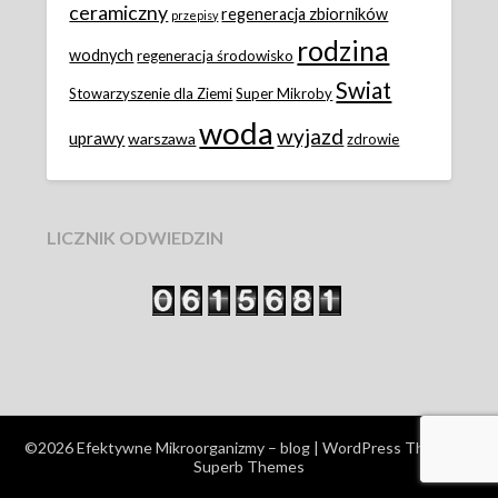
ceramiczny
regeneracja zbiorników
przepisy
rodzina
wodnych
regeneracja środowisko
Swiat
Stowarzyszenie dla Ziemi
Super Mikroby
woda
wyjazd
uprawy
warszawa
zdrowie
LICZNIK ODWIEDZIN
©2026 Efektywne Mikroorganizmy – blog
| WordPress Theme by
Superb Themes