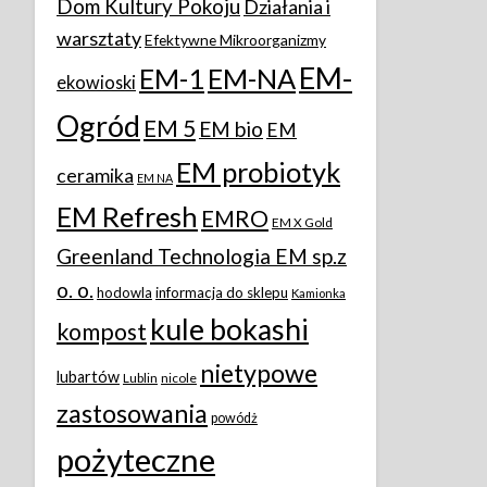
Dom Kultury Pokoju
Działania i
warsztaty
Efektywne Mikroorganizmy
EM-
EM-1
EM-NA
ekowioski
Ogród
EM 5
EM bio
EM
EM probiotyk
ceramika
EM NA
EM Refresh
EMRO
EM X Gold
Greenland Technologia EM sp.z
o. o.
hodowla
informacja do sklepu
Kamionka
kule bokashi
kompost
nietypowe
lubartów
Lublin
nicole
zastosowania
powódż
pożyteczne