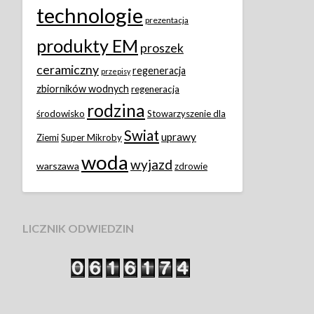
technologie
prezentacja
produkty EM
proszek
ceramiczny
regeneracja
przepisy
zbiorników wodnych
regeneracja
rodzina
środowisko
Stowarzyszenie dla
Swiat
uprawy
Ziemi
Super Mikroby
woda
wyjazd
warszawa
zdrowie
LICZNIK ODWIEDZIN