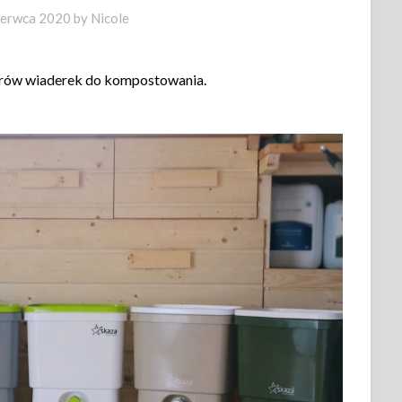
zerwca 2020
by
Nicole
rów wiaderek do kompostowania.