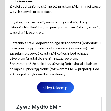
podrażnieniami.
Z kolei podrażnienie skórne też pryskam EMami mniej więcej
w tych samych proporcjach.
Czystego Refresha używam na opryszczkę 2, 3 razy
dziennie. Nie likwiduje, ale pomaga zatrzymać dalszy rozwój,
wysycha i krócej trwa.
Ostatnio z braku odpowiedniego dezodorantu (wszystkie u
mnie powodują uczulenia albo zawierają aluminium) , też
zaczęłam stosować czysty EM Refresh .Dotychczas
używałam Crystal ale się nim rozczarowałam.
Słyszałam też, że niektórzy używają Refresha jako balsam
po kąpieli , pryskają siebie (roztworem EM w proporcji 1 do
20) tak jakby byli kwiatkami w donicy!
sklep falaem.pl