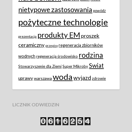
nietypowe zastosowania
powódż
pożyteczne technologie
produkty EM
proszek
prezentacja
ceramiczny
regeneracja zbiorników
przepisy
rodzina
wodnych
regeneracja środowisko
Swiat
Stowarzyszenie dla Ziemi
Super Mikroby
woda
wyjazd
uprawy
warszawa
zdrowie
LICZNIK ODWIEDZIN