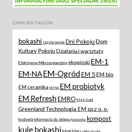
CHMURA TAGÓW
bokashi
Dni Pokoju
Dom
czysta woda
Kultury Pokoju
Działania i warsztaty
EM-1
ekowioski
Efektywne Mikroorganizmy
EM-Ogród
EM-NA
EM 5
EM bio
EM probiotyk
EM ceramika
EM NA
EM Refresh
EMRO
EM X Gold
Greenland Technologia EM sp.z o. o.
kompost
hodowla
informacja do sklepu
Kamionka
kule bokashi
lubartów
Lublin
nicole