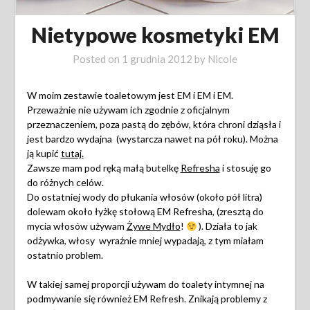
Nietypowe kosmetyki EM
Posted on
1 grudnia 2012
by
Nicole
W moim zestawie toaletowym jest EM i EM i EM.
Przeważnie nie używam ich zgodnie z oficjalnym
przeznaczeniem, poza pastą do zębów, która chroni dziąsła i
jest bardzo wydajna (wystarcza nawet na pół roku). Można
ją kupić
tutaj.
Zawsze mam pod ręką małą butelkę
Refresha
i stosuję go
do różnych celów.
Do ostatniej wody do płukania włosów (około pół litra)
dolewam około łyżkę stołową EM Refresha, (zresztą do
mycia włosów używam
Żywe Mydło
!
). Działa to jak
odżywka, włosy wyraźnie mniej wypadają, z tym miałam
ostatnio problem.
W takiej samej proporcji używam do toalety intymnej na
podmywanie się również EM Refresh. Znikają problemy z