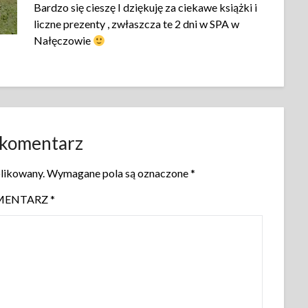
Bardzo się cieszę I dziękuję za ciekawe książki i
liczne prezenty , zwłaszcza te 2 dni w SPA w
Nałęczowie
 komentarz
blikowany.
Wymagane pola są oznaczone
*
MENTARZ
*