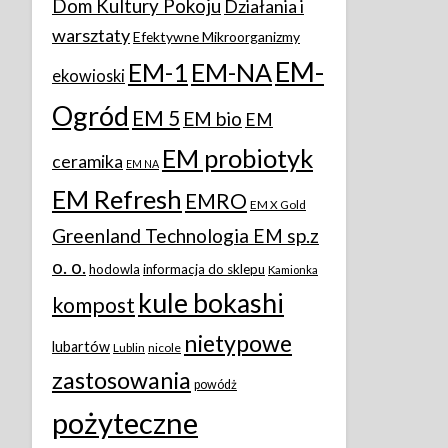
Dom Kultury Pokoju
Działania i
warsztaty
Efektywne Mikroorganizmy
EM-
EM-1
EM-NA
ekowioski
Ogród
EM 5
EM bio
EM
EM probiotyk
ceramika
EM NA
EM Refresh
EMRO
EM X Gold
Greenland Technologia EM sp.z
o. o.
hodowla
informacja do sklepu
Kamionka
kule bokashi
kompost
nietypowe
lubartów
Lublin
nicole
zastosowania
powódż
pożyteczne