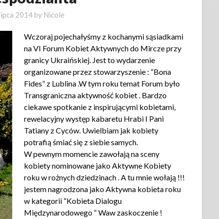
lipca 2014
by
Nicole
Wczoraj pojechałyśmy z kochanymi sąsiadkami
na VI Forum Kobiet Aktywnych do Mircze przy
granicy Ukraińskiej. Jest to wydarzenie
organizowane przez stowarzyszenie : “Bona
Fides” z Lublina .W tym roku temat Forum było
Transgraniczna aktywność kobiet . Bardzo
ciekawe spotkanie z inspirującymi kobietami,
rewelacyjny występ kabaretu Hrabi I Pani
Tatiany z Cyców. Uwielbiam jak kobiety
potrafią śmiać się z siebie samych.
W pewnym momencie zawołają na sceny
kobiety nominowane jako Aktywne Kobiety
roku w rożnych dziedzinach . A tu mnie wołają !!!
jestem nagrodzona jako Aktywna kobieta roku
w kategorii “Kobieta Dialogu
Międzynarodowego “ Waw zaskoczenie !