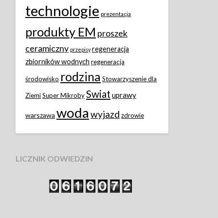
technologie
prezentacja
produkty EM
proszek
ceramiczny
regeneracja
przepisy
zbiorników wodnych
regeneracja
rodzina
środowisko
Stowarzyszenie dla
Swiat
uprawy
Ziemi
Super Mikroby
woda
wyjazd
warszawa
zdrowie
LICZNIK ODWIEDZIN