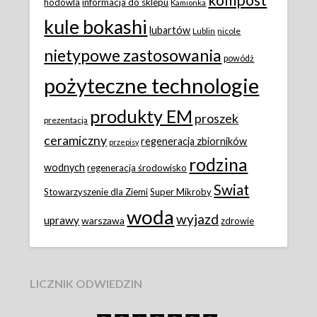
kompost
hodowla
informacja do sklepu
Kamionka
kule bokashi
lubartów
Lublin
nicole
nietypowe zastosowania
powódż
pożyteczne technologie
produkty EM
proszek
prezentacja
ceramiczny
regeneracja zbiorników
przepisy
rodzina
wodnych
regeneracja środowisko
Swiat
Stowarzyszenie dla Ziemi
Super Mikroby
woda
wyjazd
uprawy
warszawa
zdrowie
LICZNIK ODWIEDZIN