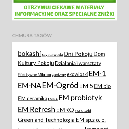
CHMURA TAGÓW
bokashi
Dni Pokoju
Dom
czysta woda
Kultury Pokoju
Działania i warsztaty
EM-1
ekowioski
Efektywne Mikroorganizmy
EM-Ogród
EM-NA
EM 5
EM bio
EM probiotyk
EM ceramika
EM NA
EM Refresh
EMRO
EM X Gold
Greenland Technologia EM sp.z o. o.