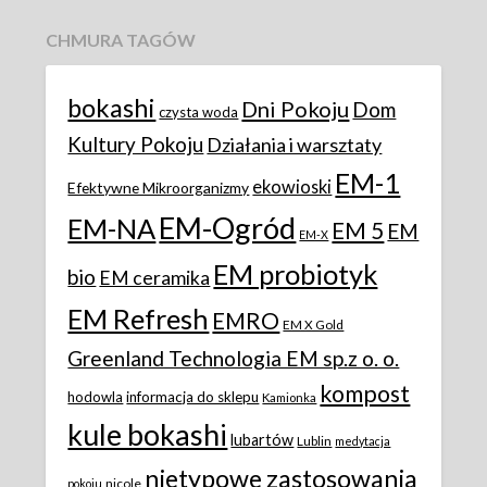
CHMURA TAGÓW
bokashi
Dni Pokoju
Dom
czysta woda
Kultury Pokoju
Działania i warsztaty
EM-1
ekowioski
Efektywne Mikroorganizmy
EM-Ogród
EM-NA
EM 5
EM
EM-X
EM probiotyk
bio
EM ceramika
EM Refresh
EMRO
EM X Gold
Greenland Technologia EM sp.z o. o.
kompost
hodowla
informacja do sklepu
Kamionka
kule bokashi
lubartów
Lublin
medytacja
nietypowe zastosowania
nicole
pokoju