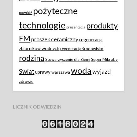
pożyteczne
powódż
technologie
produkty
prezentacja
EM
proszek ceramiczny
regeneracja
zbiorników wodnych
regeneracja środowisko
rodzina
Stowarzyszenie dla Ziemi
Super Mikroby
woda
Swiat
wyjazd
uprawy
warszawa
zdrowie
LICZNIK ODWIEDZIN