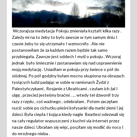
Wczorajsza medytacja Pokoju zmieniała kształt kilka razy .
Zależy mi na to żeby to było zawsze w tym samym dniu I
czasie żeby to się utrzymało I wzmocniło . Ale nie
postanowiłam że za każdym razem będzie tak samo
przybiegała. Zawsze jest oddech I myśl o pokoju . Wczoraj
jednak było śmiesznie i zastanawiam się nad usprawnienie
moją medytację . Usiadłam w pokoju przy świece o pół do
siódmej. Po pół godziny byłam mocno skupiona na obrazach
tysiących ludzi padając w sobie w ramionach Żydzi z
Palestyńczykami , Rosjanie z Ukraińcami , czułam ich żal I
ulgę , przecież jesteśmy braćmi . … wtedy tel dzwonił trzy
razy z rzędu , coś ważnego , odebrałam . Potem zaczęłam
nucić sobie po cichutku pieśni kołysanki dla matki ziemi I jej
dzieci. Była ciepła I kojąca kiedy nagle Beatlesi odezwali się
na cały regulator wypuszczeni z kuchni via internet przez
nasze dzieci. Ubrałam się więc, poszłam się modlić do nocy I
do mroźnego nieba .