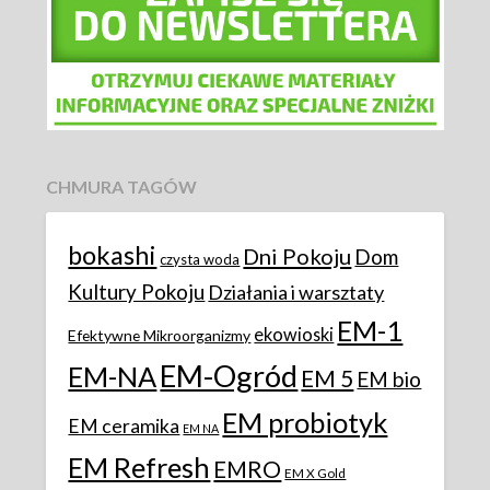
CHMURA TAGÓW
bokashi
Dni Pokoju
Dom
czysta woda
Kultury Pokoju
Działania i warsztaty
EM-1
ekowioski
Efektywne Mikroorganizmy
EM-Ogród
EM-NA
EM 5
EM bio
EM probiotyk
EM ceramika
EM NA
EM Refresh
EMRO
EM X Gold