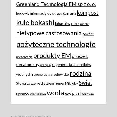
Greenland Technologia EM sp.z o. o.
kompost
hodowla
informacja do sklepu
Kamionka
kule bokashi
lubartów
Lublin
nicole
nietypowe zastosowania
powódż
pożyteczne technologie
produkty EM
proszek
prezentacja
ceramiczny
regeneracja zbiorników
przepisy
rodzina
wodnych
regeneracja środowisko
Swiat
Stowarzyszenie dla Ziemi
Super Mikroby
woda
wyjazd
uprawy
warszawa
zdrowie