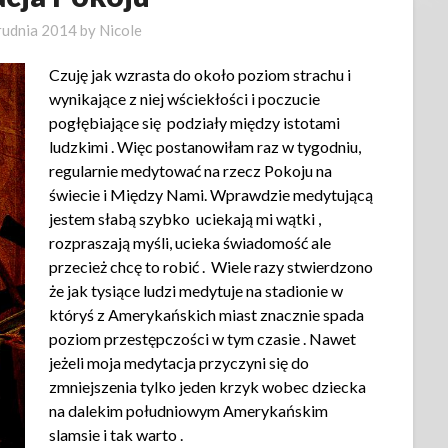
rudnia 2014
by
Nicole
Czuję jak wzrasta do około poziom strachu i
wynikające z niej wściekłości i poczucie
pogłębiające się podziały między istotami
ludzkimi . Więc postanowiłam raz w tygodniu,
regularnie medytować na rzecz Pokoju na
świecie i Między Nami. Wprawdzie medytującą
jestem słabą szybko uciekają mi wątki ,
rozpraszają myśli, ucieka świadomość ale
przecież chcę to robić . Wiele razy stwierdzono
że jak tysiące ludzi medytuje na stadionie w
któryś z Amerykańskich miast znacznie spada
poziom przestępczości w tym czasie . Nawet
jeżeli moja medytacja przyczyni się do
zmniejszenia tylko jeden krzyk wobec dziecka
na dalekim południowym Amerykańskim
slamsie i tak warto .