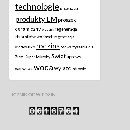
technologie
prezentacja
produkty EM
proszek
ceramiczny
regeneracja
przepisy
zbiorników wodnych
regeneracja
rodzina
środowisko
Stowarzyszenie dla
Swiat
uprawy
Ziemi
Super Mikroby
woda
wyjazd
warszawa
zdrowie
LICZNIK ODWIEDZIN