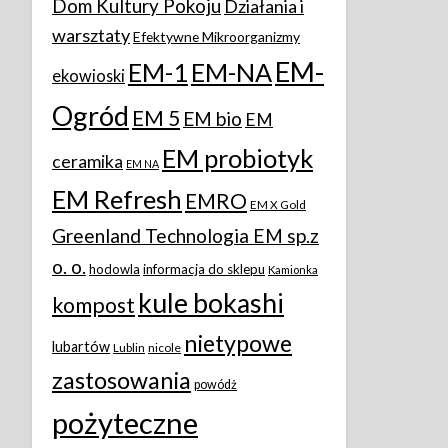
Dom Kultury Pokoju
Działania i
warsztaty
Efektywne Mikroorganizmy
EM-
EM-1
EM-NA
ekowioski
Ogród
EM 5
EM bio
EM
EM probiotyk
ceramika
EM NA
EM Refresh
EMRO
EM X Gold
Greenland Technologia EM sp.z
o. o.
hodowla
informacja do sklepu
Kamionka
kule bokashi
kompost
nietypowe
lubartów
Lublin
nicole
zastosowania
powódż
pożyteczne