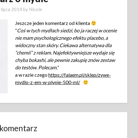
 lipca 2014
by
Nicole
Jeszcze jeden komentarz od klienta
“
Coś w tych mydłach siedzi, bo ja raczej w ocenie
nie mam psychologicznego efektu placebo, a
widoczny stan skóry. Ciekawa alternatywa dla
“chemii” z reklam. Najefektywniejsze wydaje się
chyba bokashi, ale pewnie zakupię znów zestaw
do testów. Polecam.
“
a w razie czego
https://falaem.pl/sklep/zywe-
mydlo-z-em-w-plynie-500-ml/
 komentarz