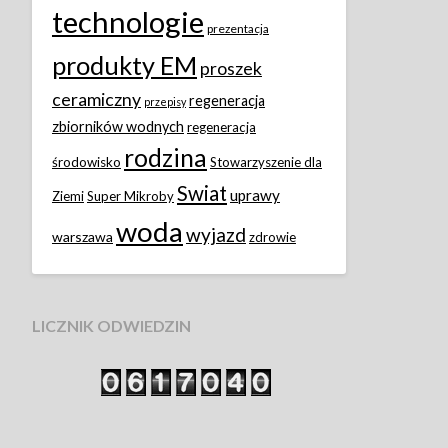
technologie
prezentacja
produkty EM
proszek
ceramiczny
regeneracja
przepisy
zbiorników wodnych
regeneracja
rodzina
środowisko
Stowarzyszenie dla
Swiat
uprawy
Ziemi
Super Mikroby
woda
wyjazd
warszawa
zdrowie
LICZNIK ODWIEDZIN