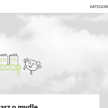
KATEGOR
rz o mydle