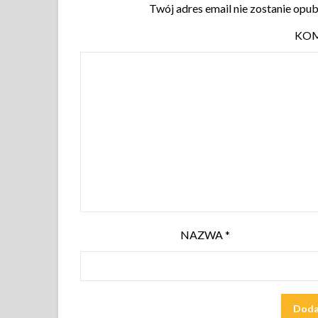
Twój adres email nie zostanie opu
KO
NAZWA
*