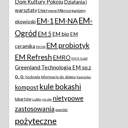
Dom Kultury Pokoju
Działania i
warsztaty
Efektywne Mikroorganizmy
EM-
EM-1
EM-NA
ekowioski
Ogród
EM 5
EM bio
EM
EM probiotyk
ceramika
EM NA
EM Refresh
EMRO
EM X Gold
Greenland Technologia EM sp.z
o. o.
hodowla
informacja do sklepu
Kamionka
kule bokashi
kompost
nietypowe
lubartów
Lublin
nicole
zastosowania
powódż
pożyteczne