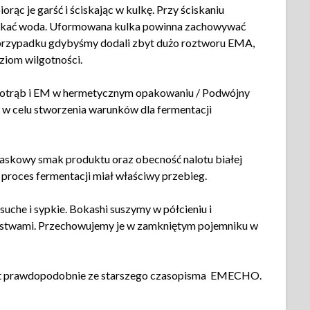
ąc je garść i ściskając w kulkę. Przy ściskaniu
ciekać woda. Uformowana kulka powinna zachowywać
 W przypadku gdybyśmy dodali zbyt dużo roztworu EMA,
ziom wilgotności.
ę otrąb i EM w hermetycznym opakowaniu / Podwójny
 w celu stworzenia warunków dla fermentacji
skowy smak produktu oraz obecność nalotu białej
 proces fermentacji miał właściwy przebieg.
suche i sypkie. Bokashi suszymy w półcieniu i
arstwami. Przechowujemy je w zamkniętym pojemniku w
ekst prawdopodobnie ze starszego czasopisma EMECHO.