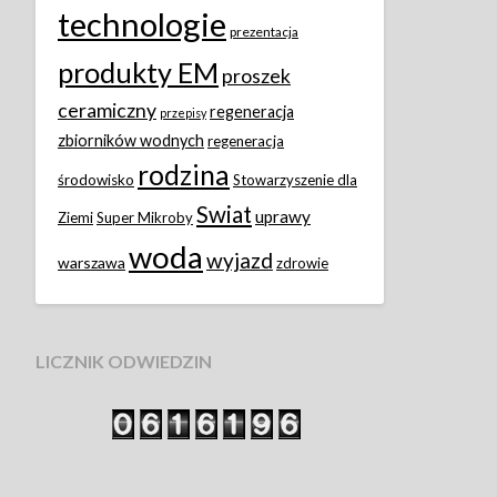
technologie
prezentacja
produkty EM
proszek
ceramiczny
regeneracja
przepisy
zbiorników wodnych
regeneracja
rodzina
środowisko
Stowarzyszenie dla
Swiat
uprawy
Ziemi
Super Mikroby
woda
wyjazd
warszawa
zdrowie
LICZNIK ODWIEDZIN