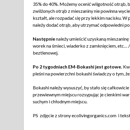
35% do 40%. Możemy ocenić wilgotność otrąb, bior
zwilżonych otrąb z mieszaniny nie powinna wy
kształt, ale rozpadać się przy lekkim nacisku.
należy dodać otrąb, aby utrzymać odpowiedni po
Następnie
należy umieścić uzyskaną mieszanin
worek na śmieci, wiaderko z zamknięciem, etc… /
beztlenowej.
Po 2 tygodniach EM-Bokashi jest gotowe.
Kwa
pleśni na powierzchni bokashi świadczy o tym, że
Bokashi należy wysuszyć, by stało się całkowicie 
przewiewnym miejscu rozsypując je cienkimi w
suchym i chłodnym miejscu.
PS zdjęcie z strony ecolivingorganics.com i t