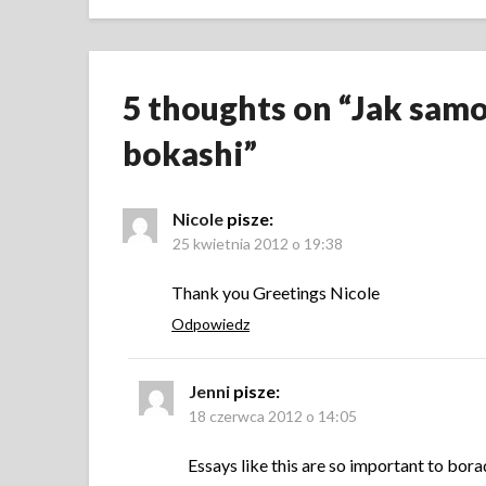
5 thoughts on “
Jak samo
bokashi
”
Nicole
pisze:
25 kwietnia 2012 o 19:38
Thank you Greetings Nicole
Odpowiedz
Jenni
pisze:
18 czerwca 2012 o 14:05
Essays like this are so important to bora