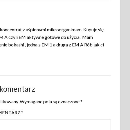
 koncentrat z uśpionymi mikroorganimam. Kupuje się
ę EM A czyli EM aktywne gotowe do użycia . Mam
enie bokashi , jedna z EM 1 a druga z EM A Rób jak ci
 komentarz
blikowany.
Wymagane pola są oznaczone
*
MENTARZ
*