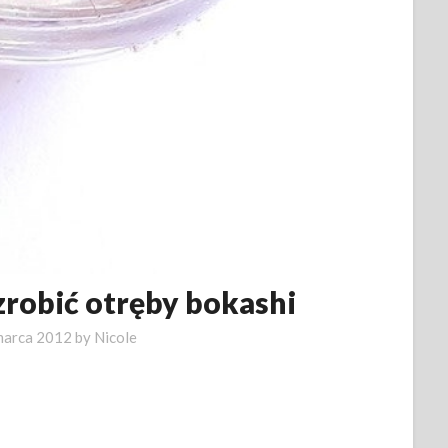
zrobić otręby bokashi
marca 2012
by
Nicole