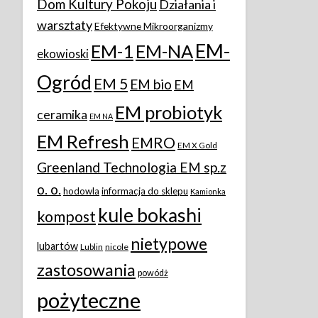
Dom Kultury Pokoju
Działania i
warsztaty
Efektywne Mikroorganizmy
EM-
EM-1
EM-NA
ekowioski
Ogród
EM 5
EM bio
EM
EM probiotyk
ceramika
EM NA
EM Refresh
EMRO
EM X Gold
Greenland Technologia EM sp.z
o. o.
hodowla
informacja do sklepu
Kamionka
kule bokashi
kompost
nietypowe
lubartów
Lublin
nicole
zastosowania
powódż
pożyteczne