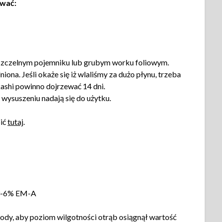
ować:
szczelnym pojemniku lub grubym worku foliowym.
ona. Jeśli okaże się iż wlaliśmy za dużo płynu, trzeba
ashi powinno dojrzewać 14 dni.
wysuszeniu nadają się do użytku.
ić
tutaj
.
 3-6% EM-A
ody, aby poziom wilgotności otrąb osiągnął wartość