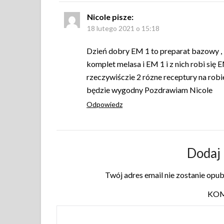
Nicole
pisze:
18 lutego 2021 o 15:18
Dzień dobry EM 1 to preparat bazowy ,
komplet melasa i EM 1 i z nich robi si
rzeczywiśczie 2 rózne receptury na robi
będzie wygodny Pozdrawiam Nicole
Odpowiedz
Dodaj
Twój adres email nie zostanie opu
KO