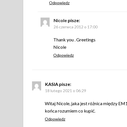
Odpowiedz
Nicole
pisze:
26 czerwca 2012 o 17:00
Thank you . Greetings
Nicole
Odpowiedz
KASIA
pisze:
18 lutego 2021 o 06:29
Witaj Nicole, jaka jest różnica między EM
końca rozumiem co kupić.
Odpowiedz