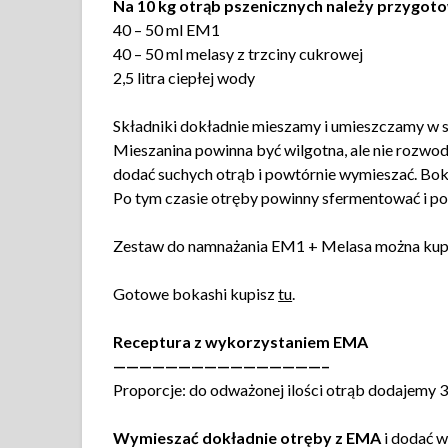
Na 10 kg otrąb pszenicznych należy przygot
40 – 50 ml EM1
40 – 50 ml melasy z trzciny cukrowej
2,5 litra ciepłej wody
Składniki dokładnie mieszamy i umieszczamy w 
Mieszanina powinna być wilgotna, ale nie rozwodni
dodać suchych otrąb i powtórnie wymieszać. Bok
Po tym czasie otręby powinny sfermentować i po 
Zestaw do namnażania EM1 + Melasa można kup
Gotowe bokashi kupisz
tu
.
Receptura z wykorzystaniem EMA
————————————————–
Proporcje: do odważonej ilości otrąb dodajemy
Wymieszać dokładnie otręby z EMA
i dodać w