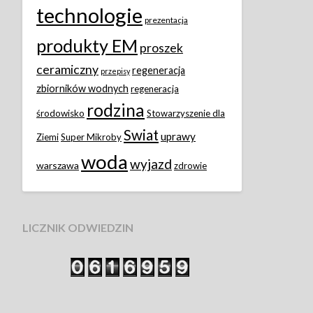
technologie
prezentacja
produkty EM
proszek
ceramiczny
regeneracja
przepisy
zbiorników wodnych
regeneracja
rodzina
środowisko
Stowarzyszenie dla
Swiat
uprawy
Ziemi
Super Mikroby
woda
wyjazd
warszawa
zdrowie
LICZNIK ODWIEDZIN