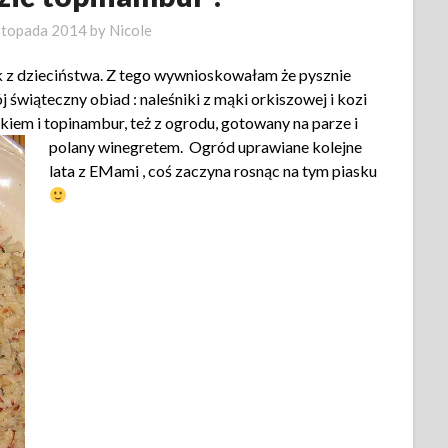
istopada 2014
by
Nicole
k z dzieciństwa. Z tego wywnioskowałam że pysznie
 świąteczny obiad : naleśniki z mąki orkiszowej i kozi
łkiem i topinambur,
też z ogrodu, gotowany na parze i
polany winegretem. Ogród uprawiane kolejne
lata z EMami , coś zaczyna rosnąc na tym piasku