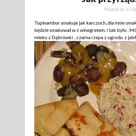
Posted on
17 l
Topinambur smakuje jak karczoch, dla mnie sma
będzie smakował w z winegretem. I tak było . Mój
mleko z Dąbrówki , czarna rzepa z ogrodu z jab