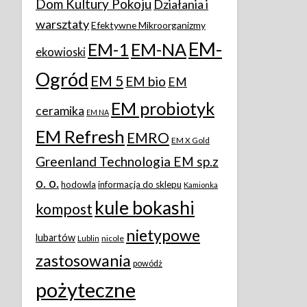
Dom Kultury Pokoju
Działania i
warsztaty
Efektywne Mikroorganizmy
EM-
EM-1
EM-NA
ekowioski
Ogród
EM 5
EM bio
EM
EM probiotyk
ceramika
EM NA
EM Refresh
EMRO
EM X Gold
Greenland Technologia EM sp.z
o. o.
hodowla
informacja do sklepu
Kamionka
kule bokashi
kompost
nietypowe
lubartów
Lublin
nicole
zastosowania
powódż
pożyteczne