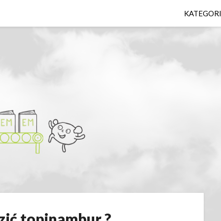
KATEGOR
zić topinambur ?