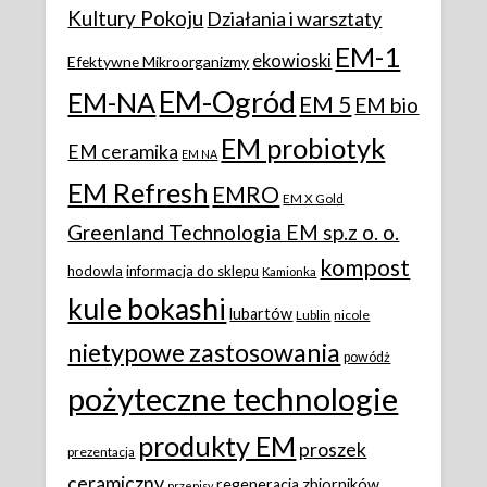
Kultury Pokoju
Działania i warsztaty
EM-1
ekowioski
Efektywne Mikroorganizmy
EM-Ogród
EM-NA
EM 5
EM bio
EM probiotyk
EM ceramika
EM NA
EM Refresh
EMRO
EM X Gold
Greenland Technologia EM sp.z o. o.
kompost
hodowla
informacja do sklepu
Kamionka
kule bokashi
lubartów
Lublin
nicole
nietypowe zastosowania
powódż
pożyteczne technologie
produkty EM
proszek
prezentacja
ceramiczny
regeneracja zbiorników
przepisy