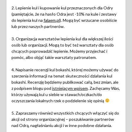
2. Lepienie kul i kupowanie kul przeznaczonych dla Odry
(pamiętajcie, że na hasło Odra jest -10% na kule i zestawy
do lepienia kul na
falaem.pl
). Mogą być wrzucane osobiście
lub przez naszych partnerów.
3. Organizacja warsztatów lepienia kul dla większej ilości
osób lub organizacji. Mogą to być też warsztaty dla osób
chcących poprowadzić lepienie. Możemy przyjechać i
pomóc, albo objąć takie warsztaty patronatem.
4. Napisanie recenzji kul bokashi, której możemy używać do
szerzenia informacji na temat skuteczności działania kul
bokashi. Recenzję będziemy publikować całą, bez zmian, ale
z podpisem blogu pod
istniejącym wpisem
. Zachęcamy Was,
którzy używają kul u siebie w stawach/oczkach/do
oczyszczania lokalnych rzek o podzielenie się opinią
5. Zapraszamy również wszystkich chcących włączyć się do
akcji od strony organizacyjnej – poszukiwanie partnerów
nad Odrą, nagłaśnianiu akcji i w inne podobne działania.