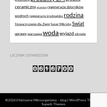
ceramiczny
regeneracja zbiorników
przepisy
rodzina
wodnych
regeneracja środowisko
Swiat
Stowarzyszenie dla Ziemi
Super Mikroby
woda
wyjazd
uprawy
warszawa
zdrowie
LICZNIK ODWIEDZIN
©2026 Efektywne Mikroorganizmy – blog
| WordPress Theme by
Superb Themes