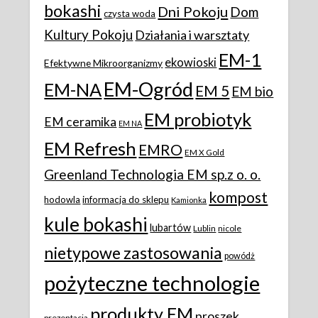
bokashi
Dni Pokoju
Dom
czysta woda
Kultury Pokoju
Działania i warsztaty
EM-1
ekowioski
Efektywne Mikroorganizmy
EM-Ogród
EM-NA
EM 5
EM bio
EM probiotyk
EM ceramika
EM NA
EM Refresh
EMRO
EM X Gold
Greenland Technologia EM sp.z o. o.
kompost
hodowla
informacja do sklepu
Kamionka
kule bokashi
lubartów
Lublin
nicole
nietypowe zastosowania
powódż
pożyteczne technologie
produkty EM
proszek
prezentacja