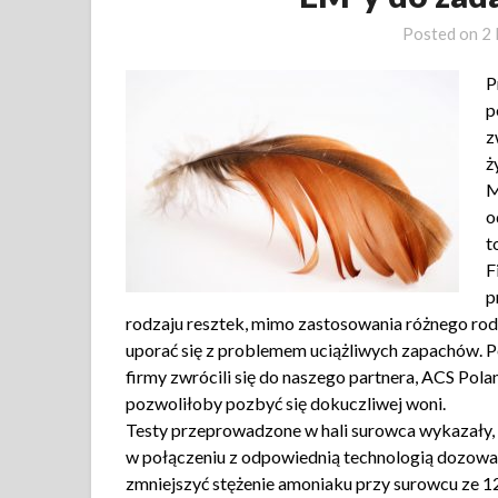
Posted on
2 
P
p
z
ż
M
o
t
F
p
rodzaju resztek, mimo zastosowania różnego rod
uporać się z problemem uciążliwych zapachów. P
firmy zwrócili się do naszego partnera, ACS Polan
pozwoliłoby pozbyć się dokuczliwej woni.
Testy przeprowadzone w hali surowca wykazały,
w połączeniu z odpowiednią technologią dozowania
zmniejszyć stężenie amoniaku przy surowcu ze 1