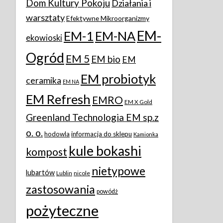
Dom Kultury Pokoju
Działania i
warsztaty
Efektywne Mikroorganizmy
EM-
EM-1
EM-NA
ekowioski
Ogród
EM 5
EM bio
EM
EM probiotyk
ceramika
EM NA
EM Refresh
EMRO
EM X Gold
Greenland Technologia EM sp.z
o. o.
hodowla
informacja do sklepu
Kamionka
kule bokashi
kompost
nietypowe
lubartów
Lublin
nicole
zastosowania
powódż
pożyteczne