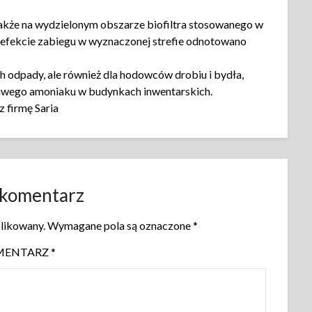
akże na wydzielonym obszarze biofiltra stosowanego w
W efekcie zabiegu w wyznaczonej strefie odnotowano
ych odpady, ale również dla hodowców drobiu i bydła,
liwego amoniaku w budynkach inwentarskich.
 firmę Saria
 komentarz
blikowany.
Wymagane pola są oznaczone
*
MENTARZ
*