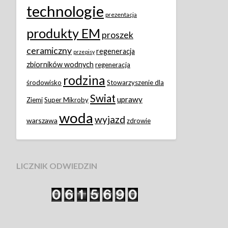
technologie
prezentacja
produkty EM
proszek
ceramiczny
regeneracja
przepisy
zbiorników wodnych
regeneracja
rodzina
środowisko
Stowarzyszenie dla
Swiat
uprawy
Ziemi
Super Mikroby
woda
wyjazd
warszawa
zdrowie
LICZNIK ODWIEDZIN