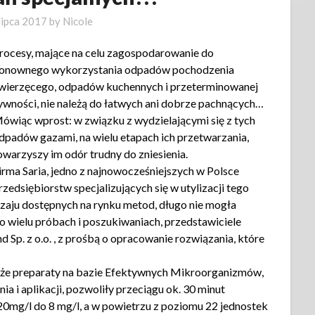
lipca 2017
by
Nicole
rocesy, mające na celu zagospodarowanie do
onownego wykorzystania odpadów pochodzenia
wierzęcego, odpadów kuchennych i przeterminowanej
ywności, nie należą do łatwych ani dobrze pachnących…
ówiąc wprost: w związku z wydzielającymi się z tych
dpadów gazami, na wielu etapach ich przetwarzania,
owarzyszy im odór trudny do zniesienia.
irma Saria, jedno z najnowocześniejszych w Polsce
rzedsiębiorstw specjalizujących się w utylizacji tego
zaju dostępnych na rynku metod, długo nie mogła
o wielu próbach i poszukiwaniach, przedstawiciele
d Sp. z o.o. , z prośbą o opracowanie rozwiązania, które
 że preparaty na bazie Efektywnych Mikroorganizmów,
 i aplikacji, pozwoliły przeciągu ok. 30 minut
20mg/l do 8 mg/l, a w powietrzu z poziomu 22 jednostek