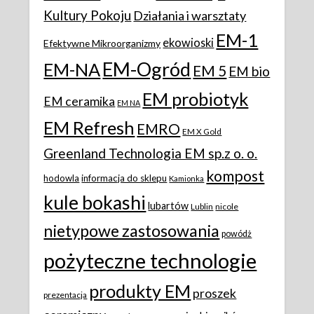
Kultury Pokoju
Działania i warsztaty
EM-1
ekowioski
Efektywne Mikroorganizmy
EM-Ogród
EM-NA
EM 5
EM bio
EM probiotyk
EM ceramika
EM NA
EM Refresh
EMRO
EM X Gold
Greenland Technologia EM sp.z o. o.
kompost
hodowla
informacja do sklepu
Kamionka
kule bokashi
lubartów
Lublin
nicole
nietypowe zastosowania
powódż
pożyteczne technologie
produkty EM
proszek
prezentacja