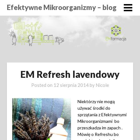
Efektywne Mikroorganizmy – blog
EM Refresh lavendowy
Posted on
12 sierpnia 2014
by
Nicole
Niektórzy nie mogą
używać środki do
sprzątania z Efektywnymi
Mikroorganizmami bo
przeszkadza im zapach .
Mówię o Refreshu bo