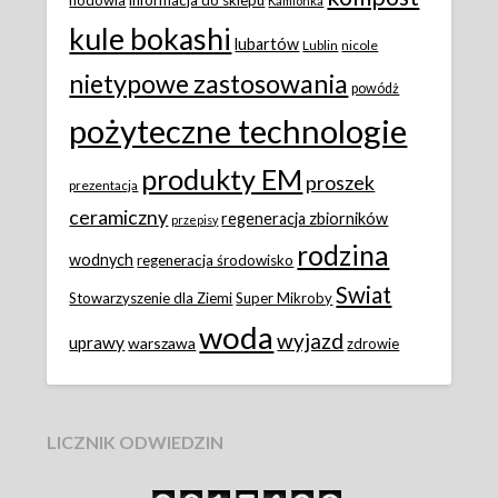
Kamionka
kule bokashi
lubartów
Lublin
nicole
nietypowe zastosowania
powódż
pożyteczne technologie
produkty EM
proszek
prezentacja
ceramiczny
regeneracja zbiorników
przepisy
rodzina
wodnych
regeneracja środowisko
Swiat
Stowarzyszenie dla Ziemi
Super Mikroby
woda
wyjazd
uprawy
warszawa
zdrowie
LICZNIK ODWIEDZIN