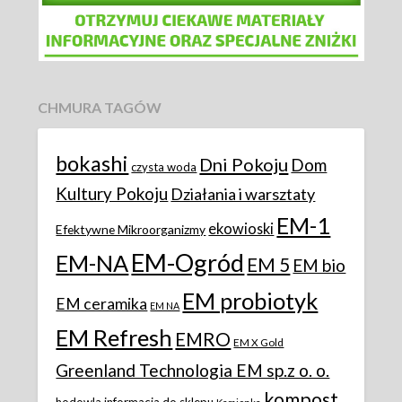
CHMURA TAGÓW
bokashi
Dni Pokoju
Dom
czysta woda
Kultury Pokoju
Działania i warsztaty
EM-1
ekowioski
Efektywne Mikroorganizmy
EM-Ogród
EM-NA
EM 5
EM bio
EM probiotyk
EM ceramika
EM NA
EM Refresh
EMRO
EM X Gold
Greenland Technologia EM sp.z o. o.
kompost
hodowla
informacja do sklepu